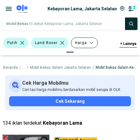
2
Kebayoran Lama, Jakarta Selatan
Mobil Bekas
Di dekat Kebayoran Lama, Jakarta Selatan
Putih
Land Rover
Harga
+
Lainnya
Merek Dan Model
Tahun
Beranda
/
...
/
Mobil Bekas dalam Jakarta Selatan
/
Mobil Bekas dalam Kebayoran Lama
Tipe Bodi
Tipe Membership
Cek Harga Mobilmu
Cari tau harga mobilmu berdasarkan mobil serupa di OLX.
Cek Sekarang
134 iklan terdekat
Kebayoran Lama