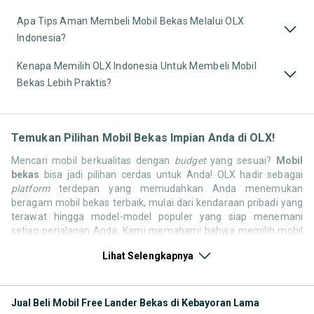
Apa Tips Aman Membeli Mobil Bekas Melalui OLX
Indonesia?
Kenapa Memilih OLX Indonesia Untuk Membeli Mobil
Bekas Lebih Praktis?
Temukan Pilihan Mobil Bekas Impian Anda di OLX!
Mencari mobil berkualitas dengan
budget
yang sesuai?
Mobil
bekas
bisa jadi pilihan cerdas untuk Anda! OLX hadir sebagai
platform
terdepan yang memudahkan Anda menemukan
beragam mobil bekas terbaik, mulai dari kendaraan pribadi yang
terawat hingga model-model populer yang siap menemani
setiap perjalanan Anda. Kami memahami bahwa memilih mobil
bekas butuh kepercayaan, oleh karena itu OLX menyediakan
Lihat Selengkapnya
ribuan daftar dari penjual terpercaya di seluruh Indonesia.
Jelajahi sekarang dan temukan mobil bekas yang paling sesuai
dengan gaya hidup, kebutuhan, dan
budget
Anda!
Jual Beli Mobil Free Lander Bekas di Kebayoran Lama
Memilih
mobil bekas
yang tepat tentu bukan perkara mudah.