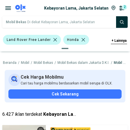
2
Kebayoran Lama, Jakarta Selatan
Mobil Bekas
Di dekat Kebayoran Lama, Jakarta Selatan
Land Rover Free Lander
Honda
+
Lainnya
Land Rover
Beranda
/
Mobil
/
Mobil Bekas
/
Mobil Bekas dalam Jakarta D.K.I.
/
Mobil Bekas dalam Jakarta Selatan
Harga
Merek Dan Model
Tahun
Tipe Bodi
Tipe Membership
Cek Harga Mobilmu
Cari tau harga mobilmu berdasarkan mobil serupa di OLX.
Cek Sekarang
6.427 iklan terdekat
Kebayoran Lama