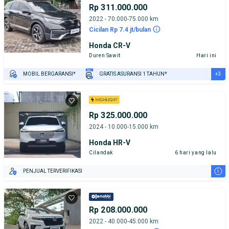
Rp 311.000.000
2022 - 70.000-75.000 km
Cicilan Rp 7.4 jt/bulan
Honda CR-V
Duren Sawit
Hari ini
+3
MOBIL BERGARANSI*
GRATIS ASURANSI 1 TAHUN*
TEST DRIVE DARI RUMAH
GRATIS BIAYA JASA PERAWATAN*
PENJUAL TERVERIFIKASI
Rp 325.000.000
2024 - 10.000-15.000 km
Honda HR-V
Cilandak
6 hari yang lalu
i
PENJUAL TERVERIFIKASI
Rp 208.000.000
2022 - 40.000-45.000 km