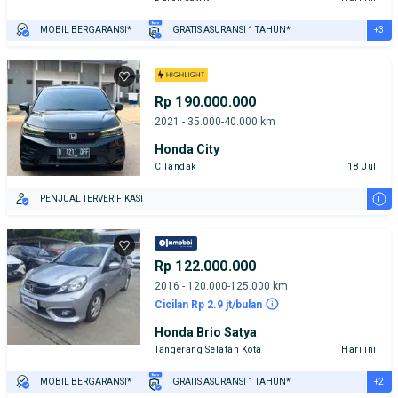
+3
MOBIL BERGARANSI*
GRATIS ASURANSI 1 TAHUN*
TEST DRIVE DARI RUMAH
GRATIS BIAYA JASA PERAWATAN*
PENJUAL TERVERIFIKASI
Rp 190.000.000
2021 - 35.000-40.000 km
Honda City
Cilandak
18 Jul
i
PENJUAL TERVERIFIKASI
Rp 122.000.000
2016 - 120.000-125.000 km
Cicilan Rp 2.9 jt/bulan
Honda Brio Satya
Tangerang Selatan Kota
Hari ini
+2
MOBIL BERGARANSI*
GRATIS ASURANSI 1 TAHUN*