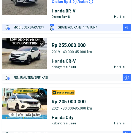
Cicilan Rp 4.9 jt/bulan
Honda BR-V
Duren Sawit
Hari ini
+3
MOBIL BERGARANSI*
GRATIS ASURANSI 1 TAHUN*
TEST DRIVE DARI RUMAH
GRATIS BIAYA JASA PERAWATAN*
PENJUAL TERVERIFIKASI
Rp 255.000.000
2019 - 40.000-45.000 km
Honda CR-V
Kebayoran Baru
Hari ini
i
PENJUAL TERVERIFIKASI
Rp 205.000.000
2021 - 80.000-85.000 km
Honda City
Kebayoran Baru
Hari ini