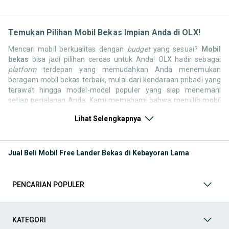
Temukan Pilihan Mobil Bekas Impian Anda di OLX!
Mencari mobil berkualitas dengan
budget
yang sesuai?
Mobil
bekas
bisa jadi pilihan cerdas untuk Anda! OLX hadir sebagai
platform
terdepan yang memudahkan Anda menemukan
beragam mobil bekas terbaik, mulai dari kendaraan pribadi yang
terawat hingga model-model populer yang siap menemani
setiap perjalanan Anda. Kami memahami bahwa memilih mobil
bekas butuh kepercayaan, oleh karena itu OLX menyediakan
Lihat Selengkapnya
ribuan daftar dari penjual terpercaya di seluruh Indonesia.
Jelajahi sekarang dan temukan mobil bekas yang paling sesuai
dengan gaya hidup, kebutuhan, dan
budget
Anda!
Jual Beli Mobil Free Lander Bekas di Kebayoran Lama
Memilih
mobil bekas
yang tepat tentu bukan perkara mudah.
Apakah Anda mencari mobil keluarga yang luas, SUV yang
tangguh untuk petualangan, sedan yang elegan untuk tampilan
PENCARIAN POPULER
berkelas, atau mobil kota yang irit dan lincah? Di OLX, Anda akan
menemukan berbagai pilihan mobil bekas dari berbagai merek
dan tipe. Kami hadir untuk memastikan pengalaman jual beli
mobil bekas Anda berjalan lancar, efisien, dan menyenangkan.
KATEGORI
Yuk, lihat berbagai penawaran mobil bekas yang bisa