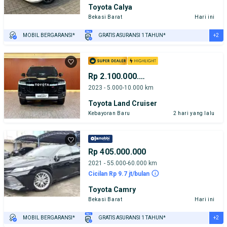
Toyota Calya
Bekasi Barat
Hari ini
+2
MOBIL BERGARANSI*
GRATIS ASURANSI 1 TAHUN*
TEST DRIVE DARI RUMAH
GRATIS BIAYA JASA PERAWATAN*
Rp 2.100.000.000
2023 - 5.000-10.000 km
Toyota Land Cruiser
Kebayoran Baru
2 hari yang lalu
Rp 405.000.000
2021 - 55.000-60.000 km
Cicilan Rp 9.7 jt/bulan
Toyota Camry
Bekasi Barat
Hari ini
+2
MOBIL BERGARANSI*
GRATIS ASURANSI 1 TAHUN*