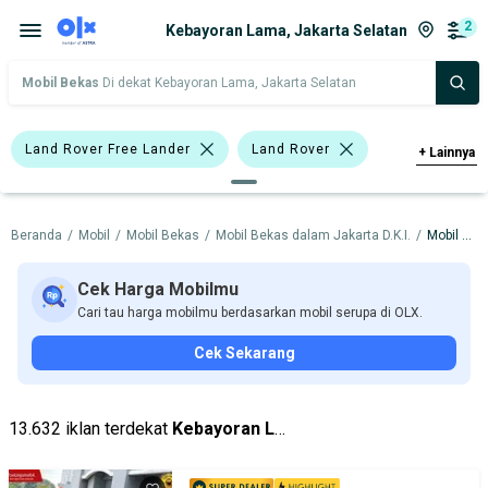
2
Kebayoran Lama, Jakarta Selatan
Mobil Bekas
Di dekat Kebayoran Lama, Jakarta Selatan
Land Rover Free Lander
Land Rover
+
Lainnya
Toyota
Beranda
/
Mobil
/
Mobil Bekas
/
Mobil Bekas dalam Jakarta D.K.I.
/
Mobil Bekas dalam Jakarta Selatan
Harga
Merek Dan Model
Tahun
Tipe Bodi
Tipe Membership
Cek Harga Mobilmu
Cari tau harga mobilmu berdasarkan mobil serupa di OLX.
Cek Sekarang
13.632 iklan terdekat
Kebayoran Lama