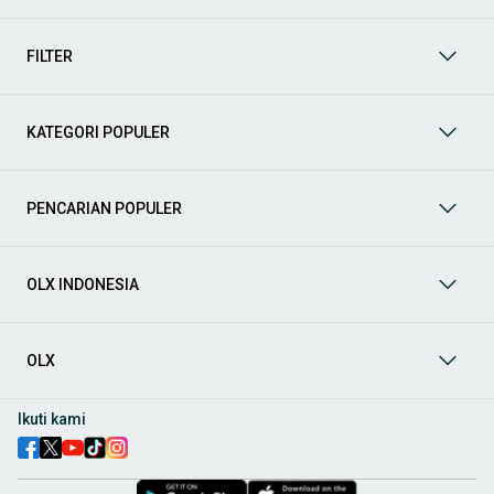
mendukung mobilitas Anda sekarang juga! Berikut adalah
kategori lainnya yang bisa Anda temukan:
FILTER
Mobil
: Temukan berbagai pilihan mobil berkualitas dan
terpercaya di OLX! Dapatkan penawaran terbaik untuk
berbagai jenis mobil baru maupun bekas dengan kondisi
KATEGORI POPULER
prima dan riwayat yang jelas. Mulai dari Honda, Toyota,
Suzuki, hingga Mitsubishi, tersedia berbagai model MPV, SUV,
Sedan, dan lainnya.
PENCARIAN POPULER
Aksesoris Mobil
: Lengkapi tampilan dan fungsionalitas mobil
Anda dengan
aksesoris mobil
terbaik dari OLX! Temukan
beragam pilihan produk berkualitas tinggi, mulai dari
aksesoris interior seperti sarung jok dan karpet, hingga
OLX INDONESIA
aksesoris eksterior seperti
body kit
dan
roof rack
.
Audio Mobil
: Nikmati perjalanan Anda dengan pengalaman
audio terbaik bersama
audio mobil
dari OLX! Tersedia
OLX
berbagai pilihan
head unit
, speaker, amplifier, subwoofer,
hingga instalasi audio profesional. Cocok untuk Anda yang
ingin meningkatkan kualitas suara dalam kabin
mobil
,
Ikuti kami
menjadikan setiap perjalanan lebih menyenangkan.
Spare Part Mobil
: Jaga performa
mobil
Anda dengan
spare
part mobil
original dan berkualitas dari OLX! Temukan