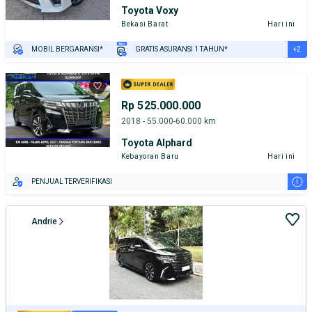
Toyota Voxy
Bekasi Barat
Hari ini
+2
MOBIL BERGARANSI*
GRATIS ASURANSI 1 TAHUN*
TEST DRIVE DARI RUMAH
GRATIS BIAYA JASA PERAWATAN*
Rp 525.000.000
2018 - 55.000-60.000 km
Toyota Alphard
Kebayoran Baru
Hari ini
i
PENJUAL TERVERIFIKASI
Andrie