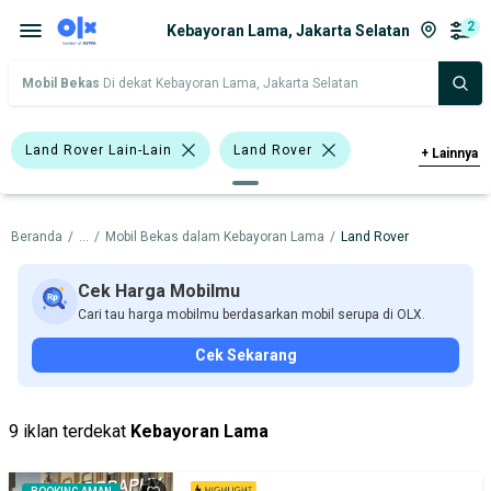
2
Kebayoran Lama, Jakarta Selatan
Mobil Bekas
Di dekat Kebayoran Lama, Jakarta Selatan
Land Rover Lain-Lain
Land Rover
+
Lainnya
Harga
Merek Dan Model
Tahun
Beranda
/
...
/
Mobil Bekas dalam Kebayoran Lama
/
Land Rover
Tipe Bodi
Tipe Membership
Cek Harga Mobilmu
Cari tau harga mobilmu berdasarkan mobil serupa di OLX.
Cek Sekarang
9 iklan terdekat
Kebayoran Lama