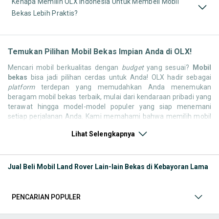
Kenapa Memilih OLX Indonesia Untuk Membeli Mobil
Bekas Lebih Praktis?
Temukan Pilihan Mobil Bekas Impian Anda di OLX!
Mencari mobil berkualitas dengan
budget
yang sesuai?
Mobil
bekas
bisa jadi pilihan cerdas untuk Anda! OLX hadir sebagai
platform
terdepan yang memudahkan Anda menemukan
beragam mobil bekas terbaik, mulai dari kendaraan pribadi yang
terawat hingga model-model populer yang siap menemani
setiap perjalanan Anda. Kami memahami bahwa memilih mobil
bekas butuh kepercayaan, oleh karena itu OLX menyediakan
Lihat Selengkapnya
ribuan daftar dari penjual terpercaya di seluruh Indonesia.
Jelajahi sekarang dan temukan mobil bekas yang paling sesuai
dengan gaya hidup, kebutuhan, dan
budget
Anda!
Jual Beli Mobil Land Rover Lain-lain Bekas di Kebayoran Lama
Memilih
mobil bekas
yang tepat tentu bukan perkara mudah.
Apakah Anda mencari mobil keluarga yang luas, SUV yang
tangguh untuk petualangan, sedan yang elegan untuk tampilan
PENCARIAN POPULER
berkelas, atau mobil kota yang irit dan lincah? Di OLX, Anda akan
menemukan berbagai pilihan mobil bekas dari berbagai merek