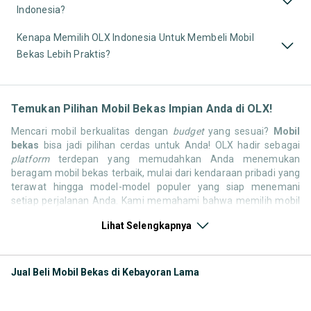
Indonesia?
Kenapa Memilih OLX Indonesia Untuk Membeli Mobil
Bekas Lebih Praktis?
Temukan Pilihan Mobil Bekas Impian Anda di OLX!
Mencari mobil berkualitas dengan
budget
yang sesuai?
Mobil
bekas
bisa jadi pilihan cerdas untuk Anda! OLX hadir sebagai
platform
terdepan yang memudahkan Anda menemukan
beragam mobil bekas terbaik, mulai dari kendaraan pribadi yang
terawat hingga model-model populer yang siap menemani
setiap perjalanan Anda. Kami memahami bahwa memilih mobil
bekas butuh kepercayaan, oleh karena itu OLX menyediakan
Lihat Selengkapnya
ribuan daftar dari penjual terpercaya di seluruh Indonesia.
Jelajahi sekarang dan temukan mobil bekas yang paling sesuai
dengan gaya hidup, kebutuhan, dan
budget
Anda!
Jual Beli Mobil Bekas di Kebayoran Lama
Memilih
mobil bekas
yang tepat tentu bukan perkara mudah.
Apakah Anda mencari mobil keluarga yang luas, SUV yang
tangguh untuk petualangan, sedan yang elegan untuk tampilan