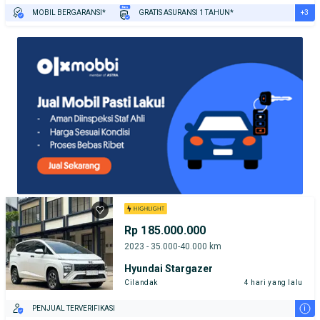
+3
MOBIL BERGARANSI*
GRATIS ASURANSI 1 TAHUN*
TEST DRIVE DARI RUMAH
GRATIS BIAYA JASA PERAWATAN*
PENJUAL TERVERIFIKASI
Rp 185.000.000
2023 - 35.000-40.000 km
Hyundai Stargazer
Cilandak
4 hari yang lalu
i
PENJUAL TERVERIFIKASI