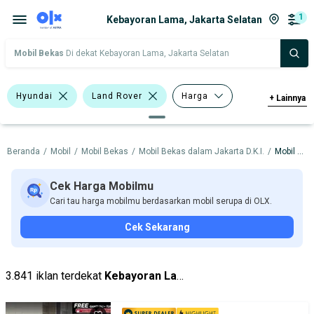
1
Kebayoran Lama, Jakarta Selatan
Mobil Bekas
Di dekat Kebayoran Lama, Jakarta Selatan
Hyundai
Land Rover
Harga
+
Lainnya
Merek Dan Model
Tahun
Beranda
/
Mobil
/
Mobil Bekas
/
Mobil Bekas dalam Jakarta D.K.I.
/
Mobil Bekas dalam Jakarta Selatan
Tipe Bodi
Tipe Membership
Cek Harga Mobilmu
Cari tau harga mobilmu berdasarkan mobil serupa di OLX.
Cek Sekarang
3.841 iklan terdekat
Kebayoran Lama