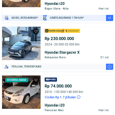
Hyundai i20
Bogor Utara - Kota
Hari ini
+2
MOBIL BERGARANSI*
GRATIS ASURANSI 1 TAHUN*
TEST DRIVE DARI RUMAH
GRATIS BIAYA JASA PERAWATAN*
Rp 230.000.000
2024 - 20.000-25.000 km
Hyundai Stargazer X
Kebayoran Baru
31 Jul
i
PENJUAL TERVERIFIKASI
BOOKING AMAN
Rp 74.000.000
2010 - 135.000-140.000 km
Cicilan Rp 1.7 jt/bulan
Hyundai i20
Pancoran Mas
Hari ini