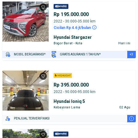
Rp 195.000.000
2022 - 30.000-35.000 km
Cicilan Rp 4.6 jt/bulan
Hyundai Stargazer
Bogor Barat - Kota
Hari ini
+3
MOBIL BERGARANSI*
GRATIS ASURANSI 1 TAHUN*
TEST DRIVE DARI RUMAH
GRATIS BIAYA JASA PERAWATAN*
PENJUAL TERVERIFIKASI
Rp 395.000.000
2022 - 90.000-95.000 km
Hyundai Ioniq 5
Kebayoran Lama
02 Agu
i
PENJUAL TERVERIFIKASI