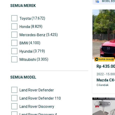
MOBIL BE
SEMUA MEREK
GRATIS AS
TEST DRIV
(17.672)
Toyota
GRATIS BI
PENJUAL T
(8.829)
Honda
(5.425)
Mercedes-Benz
(4.100)
BMW
(3.719)
Hyundai
(3.305)
Mitsubishi
Rp 435.0
(2.906)
Nissan
(2.586)
Suzuki
SEMUA MODEL
Mazda CX
(2.509)
Mazda
Cilandak
Land Rover Defender
Land Rover Defender 110
Land Rover Discovery
Land Rover Discovery 4