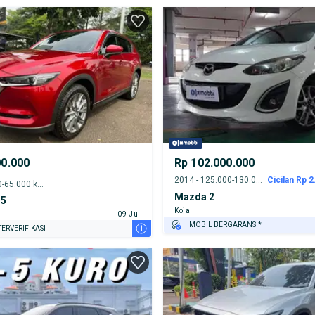
00.000
Rp 102.000.000
2014 - 125.000-130.000 km
Cicilan Rp 2
2021 - 60.000-65.000 km
Mazda 2
-5
Koja
09 Jul
MOBIL BERGARANSI*
i
ERVERIFIKASI
GRATIS ASURANSI 1 TAHUN*
TEST DRIVE DARI RUMAH
GRATIS BIAYA JASA PERAWATAN*
PENJUAL TERVERIFIKASI