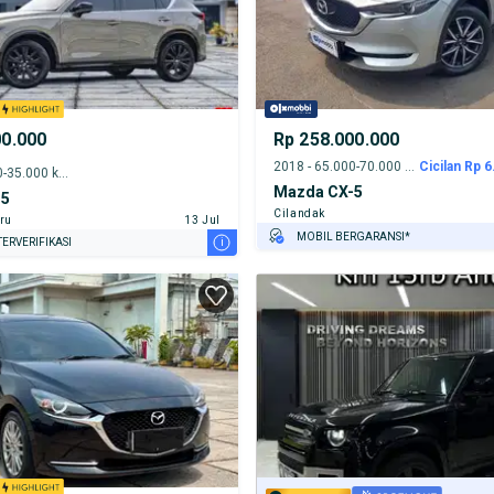
00.000
Rp 258.000.000
2018 - 65.000-70.000 km
Cicilan Rp 6
2023 - 30.000-35.000 km
Mazda CX-5
-5
Cilandak
ru
13 Jul
MOBIL BERGARANSI*
i
ERVERIFIKASI
GRATIS ASURANSI 1 TAHUN*
TEST DRIVE DARI RUMAH
GRATIS BIAYA JASA PERAWATAN*