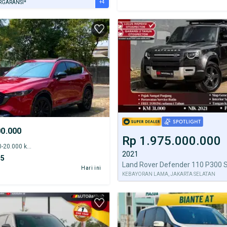
+4
RGARANSI*
URANSI 1 TAHUN*
E DARI RUMAH
AYA JASA PERAWATAN*
ERVERIFIKASI
00.000
Rp 1.975.000.000
2022 - 15.000-20.000 km
2021
-5
Hari ini
KEBAYORAN LAMA, JAKARTA SELATAN