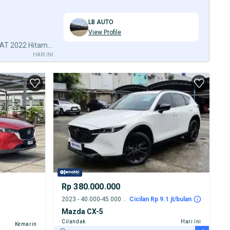
LB AUTO
View Profile
Land Rover Defender 110 SE 2.0 AT 2022 Hitam Km15rb B8FAB
HARI INI
Rp 380.000.000
2023 - 40.000-45.000 km
Cicilan Rp 9.1 jt/bulan
Mazda CX-5
Cilandak
Hari ini
Kemarin