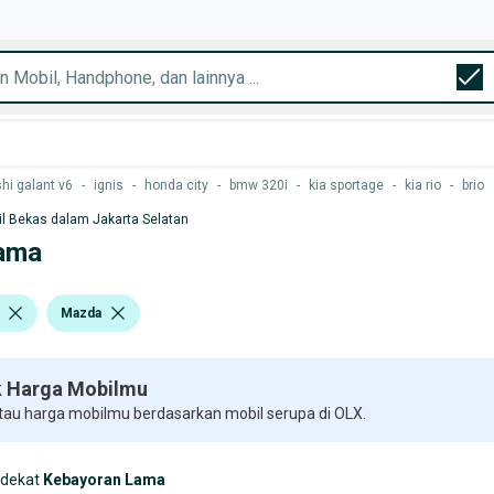
hi galant v6
-
ignis
-
honda city
-
bmw 320i
-
kia sportage
-
kia rio
-
brio
l Bekas dalam Jakarta Selatan
Lama
Mazda
 Harga Mobilmu
 tau harga mobilmu berdasarkan mobil serupa di OLX.
rdekat
Kebayoran Lama