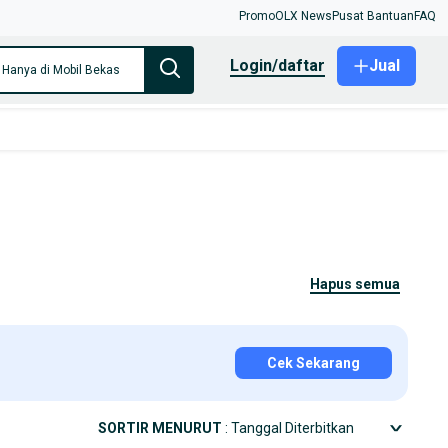
Promo
OLX News
Pusat Bantuan
FAQ
login/daftar
Jual
Hanya di Mobil Bekas
hapus semua
Cek Sekarang
SORTIR MENURUT
: Tanggal Diterbitkan