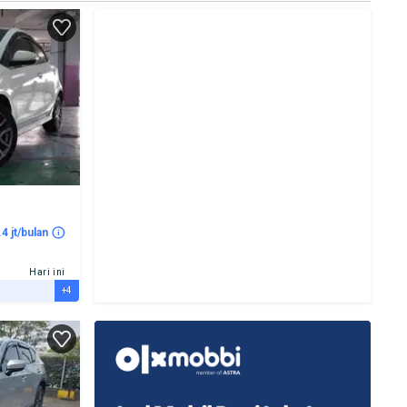
.4 jt/bulan
Hari ini
+4