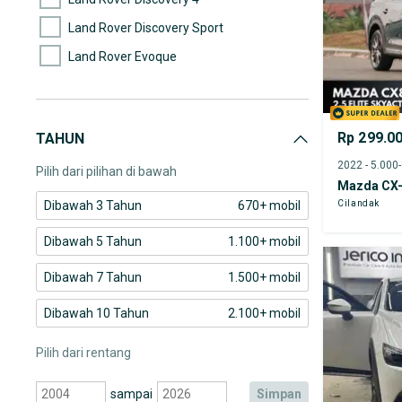
Land Rover Discovery Sport
Land Rover Evoque
Land Rover Freelander
Land Rover Lain-lain
Rp 299.0
TAHUN
Land Rover Range rover
2022 - 5.000
Pilih dari pilihan di bawah
Mazda CX
Cilandak
Dibawah 3 Tahun
670+ mobil
Dibawah 5 Tahun
1.100+ mobil
Dibawah 7 Tahun
1.500+ mobil
Dibawah 10 Tahun
2.100+ mobil
Pilih dari rentang
sampai
simpan