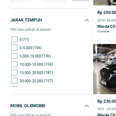
Rp 250.0
JARAK TEMPUH
Mazda CX
Pilih dari pilihan di bawah
Cilandak
(11)
0
(156)
0-5.000
(136)
5.000-10.000
(156)
10.000-15.000
(181)
15.000-20.000
(157)
20.000-25.000
(144)
25.000-30.000
(212)
30.000-35.000
Rp 236.0
MOBIL OLXMOBBI
(134)
35.000-40.000
(78)
40.000-45.000
Mazda CX
Pilih dari pilihan di bawah