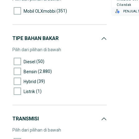
Cilandak
(111)
45.000-50.000
(351)
Mobil OLXmobbi
PENJUAL T
(84)
50.000-55.000
(69)
55.000-60.000
(110)
60.000-65.000
TIPE BAHAN BAKAR
(91)
65.000-70.000
Pilih dari pilihan di bawah
(97)
70.000-75.000
(50)
Diesel
(77)
75.000-80.000
(2.880)
Bensin
(111)
80.000-85.000
(39)
Hybrid
(96)
85.000-90.000
(1)
Listrik
(99)
90.000-95.000
(78)
95.000-100.000
(73)
100.000-105.000
TRANSMISI
(75)
105.000-110.000
Pilih dari pilihan di bawah
(62)
110.000-115.000