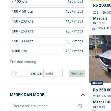
< 100 juta
130 mobil
Rp 200.0
100 -150 juta
430+ mobil
Mazda 2
150 - 200 juta
440+ mobil
Cilandak
PENJUAL T
200 - 250 juta
280+ mobil
250 - 300 juta
370+ mobil
>300 juta
1.200+ mobil
Pilih dari rentang
sampai
simpan
Rp 258.0
MEREK DAN MODEL
Mazda CX
Cilandak