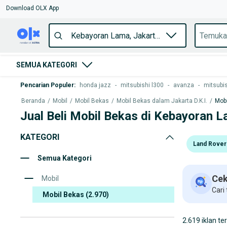
Download OLX App
SEMUA KATEGORI
Pencarian Populer
:
honda jazz
-
mitsubishi l300
-
avanza
-
mitsubis
Beranda
/
Mobil
/
Mobil Bekas
/
Mobil Bekas dalam Jakarta D.K.I.
/
Mobi
Jual Beli Mobil Bekas di Kebayoran 
KATEGORI
Land Rover
Semua Kategori
Cek
Mobil
Cari
Mobil Bekas
(2.970)
2.619 iklan te