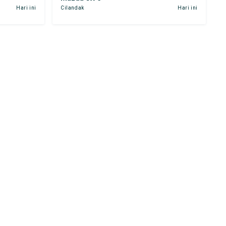
Hari ini
Cilandak
Hari ini