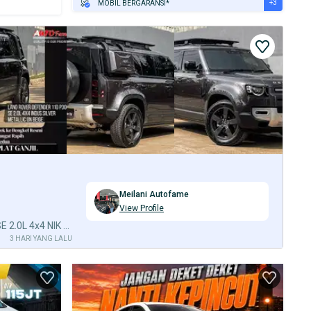
+3
MOBIL BERGARANSI*
GRATIS ASURANSI 1 TAHUN*
TEST DRIVE DARI RUMAH
GRATIS BIAYA JASA PERAWATAN*
Meilani Autofame
View Profile
Land Rover Defender 110 P300 SE 2.0L 4x4 NIK 2021 Indus Silver Metalli
3 HARI YANG LALU