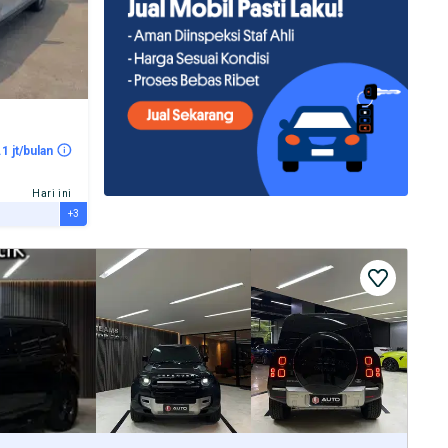
.1 jt/bulan
Hari ini
+3