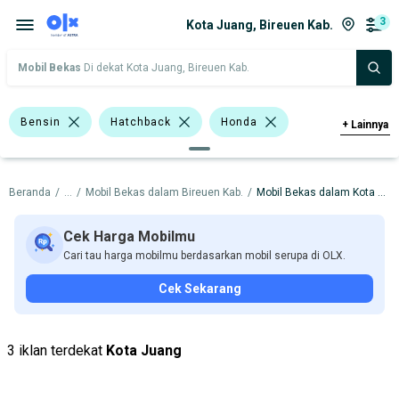
3
Kota Juang, Bireuen Kab.
Mobil Bekas
Di dekat Kota Juang, Bireuen Kab.
Bensin
Hatchback
Honda
+
Lainnya
Harga
Merek Dan Model
Tahun
Beranda
/
...
/
Mobil Bekas dalam Bireuen Kab.
/
Mobil Bekas dalam Kota Juang
Tipe Bodi
Tipe Membership
Cek Harga Mobilmu
Cari tau harga mobilmu berdasarkan mobil serupa di OLX.
Cek Sekarang
3 iklan terdekat
Kota Juang