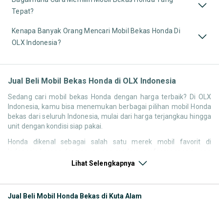
Tepat?
Kenapa Banyak Orang Mencari Mobil Bekas Honda Di
OLX Indonesia?
Jual Beli Mobil Bekas Honda di OLX Indonesia
Sedang cari mobil bekas Honda dengan harga terbaik? Di OLX
Indonesia, kamu bisa menemukan berbagai pilihan mobil Honda
bekas dari seluruh Indonesia, mulai dari harga terjangkau hingga
unit dengan kondisi siap pakai.
Honda dikenal sebagai salah satu merek mobil favorit di
Indonesia karena desainnya yang modern, performa mesin yang
responsif, serta kenyamanan berkendara. Tidak heran jika
Lihat Selengkapnya
pencarian seperti mobil bekas Honda, harga Honda bekas, atau
Honda second terbaik terus tinggi setiap waktu.
Jual Beli Mobil Honda Bekas di Kuta Alam
Melalui halaman ini, kamu bisa langsung membandingkan
berbagai listing mobil bekas Honda berdasarkan harga, tahun,
lokasi, hingga tipe kendaraan tanpa perlu berpindah platform.