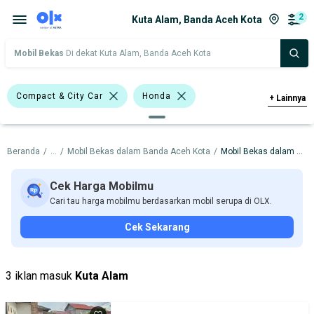
2
Kuta Alam, Banda Aceh Kota
Mobil Bekas
Di dekat Kuta Alam, Banda Aceh Kota
Compact & City Car
Honda
+
Lainnya
Harga
Merek Dan Model
Tahun
Beranda
/
...
/
Mobil Bekas dalam Banda Aceh Kota
/
Mobil Bekas dalam Kuta Alam
Tipe Bodi
Tipe Membership
Cek Harga Mobilmu
Cari tau harga mobilmu berdasarkan mobil serupa di OLX.
Cek Sekarang
3 iklan masuk
Kuta Alam