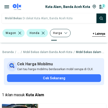
2
Kuta Alam, Banda Aceh Kota
Mobil Bekas
Di dekat Kuta Alam, Banda Aceh Kota
Wagon
Honda
Harga
+
Lainnya
Merek Dan Model
Tahun
Beranda
/
...
/
Mobil Bekas dalam Banda Aceh Kota
/
Mobil Bekas dalam Kuta Alam
Tipe Bodi
Tipe Membership
Cek Harga Mobilmu
Cari tau harga mobilmu berdasarkan mobil serupa di OLX.
Cek Sekarang
1 iklan masuk
Kuta Alam