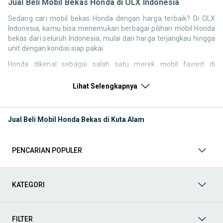
Jual Beli Mobil Bekas Honda di OLX Indonesia
Sedang cari mobil bekas Honda dengan harga terbaik? Di OLX
Indonesia, kamu bisa menemukan berbagai pilihan mobil Honda
bekas dari seluruh Indonesia, mulai dari harga terjangkau hingga
unit dengan kondisi siap pakai.
Honda dikenal sebagai salah satu merek mobil favorit di
Indonesia karena desainnya yang modern, performa mesin yang
responsif, serta kenyamanan berkendara. Tidak heran jika
Lihat Selengkapnya
pencarian seperti mobil bekas Honda, harga Honda bekas, atau
Honda second terbaik terus tinggi setiap waktu.
Jual Beli Mobil Honda Bekas di Kuta Alam
Melalui halaman ini, kamu bisa langsung membandingkan
berbagai listing mobil bekas Honda berdasarkan harga, tahun,
lokasi, hingga tipe kendaraan tanpa perlu berpindah platform.
PENCARIAN POPULER
Model Mobil Bekas Honda yang Paling Banyak Dicari
Beberapa model Honda memiliki permintaan tinggi di pasar
KATEGORI
mobil bekas karena kombinasi desain, performa, dan
kenyamanan. Berikut beberapa model yang paling sering dicari:
FILTER
Mobil harian dan city car