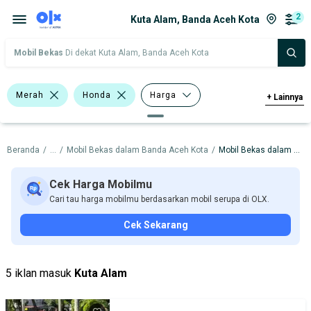
2
Kuta Alam, Banda Aceh Kota
Mobil Bekas
Di dekat Kuta Alam, Banda Aceh Kota
Merah
Honda
Harga
+
Lainnya
Merek Dan Model
Tahun
Beranda
/
...
/
Mobil Bekas dalam Banda Aceh Kota
/
Mobil Bekas dalam Kuta Alam
Tipe Bodi
Tipe Membership
Cek Harga Mobilmu
Cari tau harga mobilmu berdasarkan mobil serupa di OLX.
Cek Sekarang
5 iklan masuk
Kuta Alam