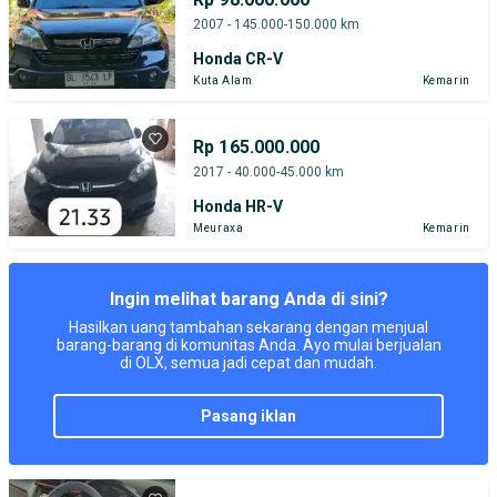
2007 - 145.000-150.000 km
Honda CR-V
Kuta Alam
Kemarin
Rp 165.000.000
2017 - 40.000-45.000 km
Honda HR-V
Meuraxa
Kemarin
Ingin melihat barang Anda di sini?
Hasilkan uang tambahan sekarang dengan menjual
barang-barang di komunitas Anda. Ayo mulai berjualan
di OLX, semua jadi cepat dan mudah.
pasang iklan