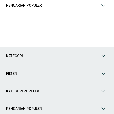
PENCARIAN POPULER
Model Mobil Bekas Honda yang Paling Banyak Dicari
Beberapa model Honda memiliki permintaan tinggi di pasar
mobil bekas karena kombinasi desain, performa, dan
kenyamanan. Berikut beberapa model yang paling sering dicari:
Mobil harian dan city car
Untuk penggunaan dalam kota dan mobilitas harian, beberapa
model ini jadi pilihan utama:
KATEGORI
Honda Brio
: city car populer, irit bahan bakar dan mudah
dikendarai
Honda Jazz
: hatchback dengan desain sporty dan fleksibel
FILTER
untuk harian
Sedan dan kendaraan nyaman
KATEGORI POPULER
Bagi yang mencari kenyamanan dan tampilan lebih sporty:
Honda Civic
: sedan ikonik dengan performa dan desain
premium
PENCARIAN POPULER
Honda City
: sedan kompak dengan kenyamanan dan