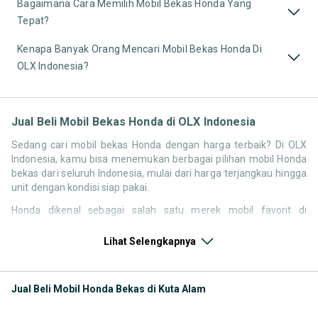
Bagaimana Cara Memilih Mobil Bekas Honda Yang
Tepat?
Kenapa Banyak Orang Mencari Mobil Bekas Honda Di
OLX Indonesia?
Jual Beli Mobil Bekas Honda di OLX Indonesia
Sedang cari mobil bekas Honda dengan harga terbaik? Di OLX
Indonesia, kamu bisa menemukan berbagai pilihan mobil Honda
bekas dari seluruh Indonesia, mulai dari harga terjangkau hingga
unit dengan kondisi siap pakai.
Honda dikenal sebagai salah satu merek mobil favorit di
Indonesia karena desainnya yang modern, performa mesin yang
responsif, serta kenyamanan berkendara. Tidak heran jika
Lihat Selengkapnya
pencarian seperti mobil bekas Honda, harga Honda bekas, atau
Honda second terbaik terus tinggi setiap waktu.
Jual Beli Mobil Honda Bekas di Kuta Alam
Melalui halaman ini, kamu bisa langsung membandingkan
berbagai listing mobil bekas Honda berdasarkan harga, tahun,
lokasi, hingga tipe kendaraan tanpa perlu berpindah platform.