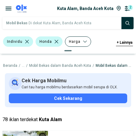
2
Kuta Alam, Banda Aceh Kota
Mobil Bekas
Di dekat Kuta Alam, Banda Aceh Kota
Individu
Honda
Harga
+
Lainnya
Merek Dan Model
Tahun
Beranda
/
...
/
Mobil Bekas dalam Banda Aceh Kota
/
Mobil Bekas dalam Kuta Alam
Tipe Bodi
Tipe Membership
Cek Harga Mobilmu
Cari tau harga mobilmu berdasarkan mobil serupa di OLX.
Cek Sekarang
78 iklan terdekat
Kuta Alam