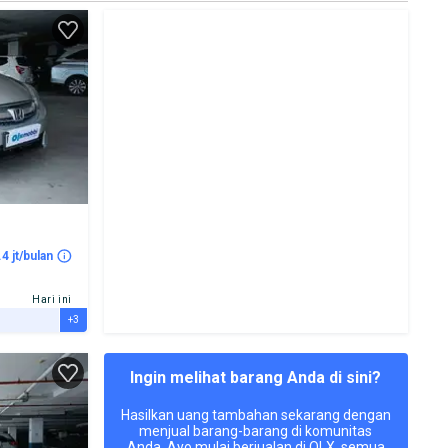
.4 jt/bulan
Hari ini
+3
Ingin melihat barang Anda di sini?
Hasilkan uang tambahan sekarang dengan
menjual barang-barang di komunitas
Anda. Ayo mulai berjualan di OLX, semua