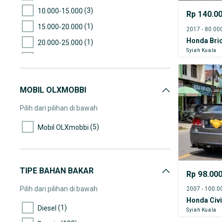
(3)
10.000-15.000
Rp 140.0
(1)
15.000-20.000
Honda Bri
(1)
20.000-25.000
Syiah Kuala
(3)
25.000-30.000
(4)
30.000-35.000
MOBIL OLXMOBBI
(5)
35.000-40.000
(3)
40.000-45.000
Pilih dari pilihan di bawah
(1)
45.000-50.000
(5)
Mobil OLXmobbi
(5)
50.000-55.000
(4)
55.000-60.000
(4)
60.000-65.000
TIPE BAHAN BAKAR
Rp 98.00
(4)
65.000-70.000
Pilih dari pilihan di bawah
Honda Civ
(3)
70.000-75.000
(1)
Diesel
Syiah Kuala
(4)
75.000-80.000