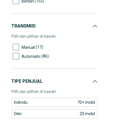
(102)
Bensin
(8)
80.000-85.000
(4)
85.000-90.000
(3)
90.000-95.000
TRANSMISI
(4)
95.000-100.000
Pilih dari pilihan di bawah
(7)
100.000-105.000
(17)
Manual
(1)
105.000-110.000
(86)
Automatic
(1)
110.000-115.000
(5)
115.000-120.000
(1)
120.000-125.000
TIPE PENJUAL
(1)
125.000-130.000
Pilih dari pilihan di bawah
(4)
130.000-135.000
Individu
70+ mobil
(1)
135.000-140.000
Diler
20 mobil
(1)
140.000-145.000
(1)
145.000-150.000