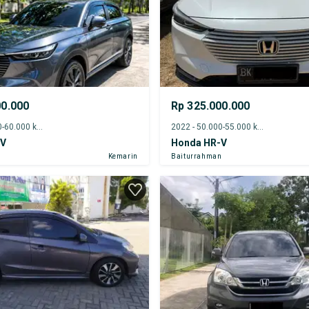
00.000
Rp 325.000.000
2022 - 55.000-60.000 km
2022 - 50.000-55.000 km
-V
Honda HR-V
Kemarin
Baiturrahman