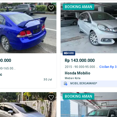
BOOKING AMAN
00.000
Rp 143.000.000
2015 - 90.000-95.000 km
Cicilan Rp 3
2011 - 160.000-165.000 km
Honda Mobilio
ic
Medan Kota
30 Jul
MOBIL BERGARANSI*
GRATIS ASURANSI 1 TAHUN*
BOOKING AMAN
TEST DRIVE DARI RUMAH
GRATIS BIAYA JASA PERAWATAN*