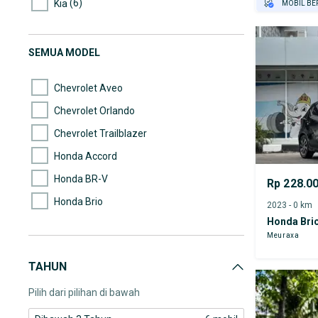
(6)
Kia
MOBIL BE
GRATIS AS
(5)
Mazda
TEST DRIV
(5)
Nissan
SEMUA MODEL
GRATIS BI
(4)
Mercedes-Benz
Chevrolet Aveo
Chevrolet Orlando
Chevrolet Trailblazer
Honda Accord
Honda BR-V
Rp 228.0
Honda Brio
2023 - 0 km
Honda Bri
Honda Brio Satya
Meuraxa
Honda Civic
TAHUN
Honda CR-V
Pilih dari pilihan di bawah