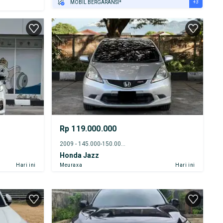
+3
MOBIL BERGARANSI*
GRATIS ASURANSI 1 TAHUN*
TEST DRIVE DARI RUMAH
GRATIS BIAYA JASA PERAWATAN*
Rp 119.000.000
2009 - 145.000-150.000 km
Honda Jazz
Hari ini
Meuraxa
Hari ini