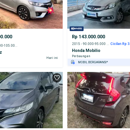
00.000
Rp 143.000.000
2015 - 90.000-95.000 km
Cicilan Rp 3
2016 - 100.000-105.000 km
Honda Mobilio
z
Perbaungan
Hari ini
MOBIL BERGARANSI*
GRATIS ASURANSI 1 TAHUN*
TEST DRIVE DARI RUMAH
GRATIS BIAYA JASA PERAWATAN*