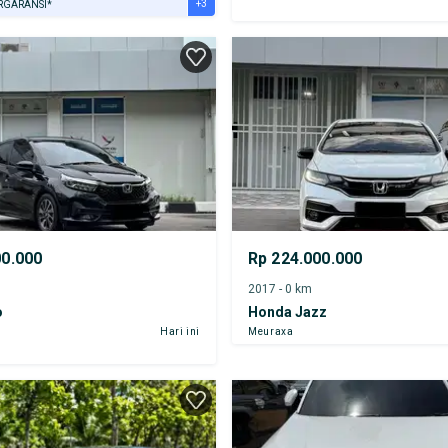
+3
RGARANSI*
URANSI 1 TAHUN*
E DARI RUMAH
AYA JASA PERAWATAN*
00.000
Rp 224.000.000
2017 - 0 km
o
Honda Jazz
Hari ini
Meuraxa