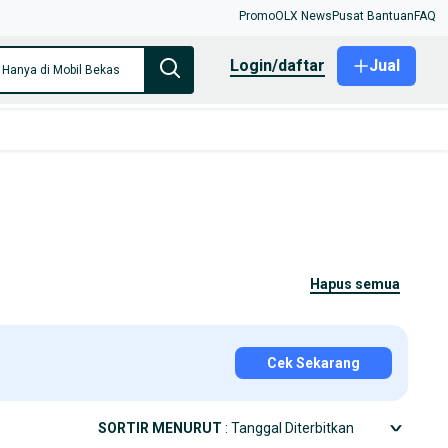
Promo
OLX News
Pusat Bantuan
FAQ
login/daftar
Jual
Hanya di Mobil Bekas
hapus semua
Cek Sekarang
SORTIR MENURUT
: Tanggal Diterbitkan