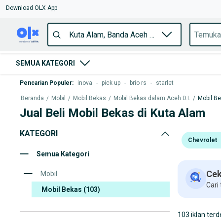
Download OLX App
SEMUA KATEGORI
Pencarian Populer
:
inova
-
pick up
-
brio rs
-
starlet
Beranda
/
Mobil
/
Mobil Bekas
/
Mobil Bekas dalam Aceh D.I.
/
Mobil B
Jual Beli Mobil Bekas di Kuta Alam
KATEGORI
Chevrolet
Semua Kategori
Cek
Mobil
Cari
Mobil Bekas
(103)
103 iklan terd