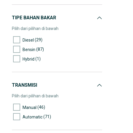
(6)
60.000-65.000
(10)
65.000-70.000
TIPE BAHAN BAKAR
(4)
70.000-75.000
Pilih dari pilihan di bawah
(8)
75.000-80.000
(29)
Diesel
(5)
80.000-85.000
(87)
Bensin
(4)
85.000-90.000
(1)
Hybrid
(9)
90.000-95.000
(2)
95.000-100.000
(3)
100.000-105.000
TRANSMISI
(4)
105.000-110.000
Pilih dari pilihan di bawah
(2)
110.000-115.000
(46)
Manual
(3)
115.000-120.000
(71)
Automatic
(4)
120.000-125.000
(3)
125.000-130.000