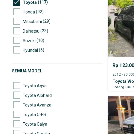
(117)
Toyota
(92)
Honda
(29)
Mitsubishi
(23)
Daihatsu
(10)
Suzuki
(6)
Hyundai
(4)
Nissan
Rp 123.0
(2)
Datsun
SEMUA MODEL
(2)
Ford
Toyota Vi
Toyota Agya
Padang Timu
Toyota Alphard
Toyota Avanza
Toyota C-HR
Toyota Calya
Toyota Corolla