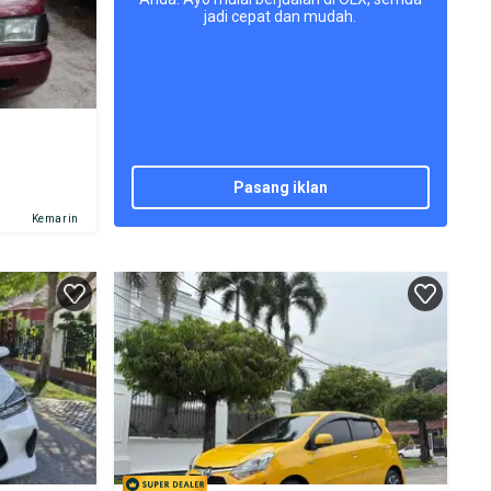
jadi cepat dan mudah.
pasang iklan
Kemarin