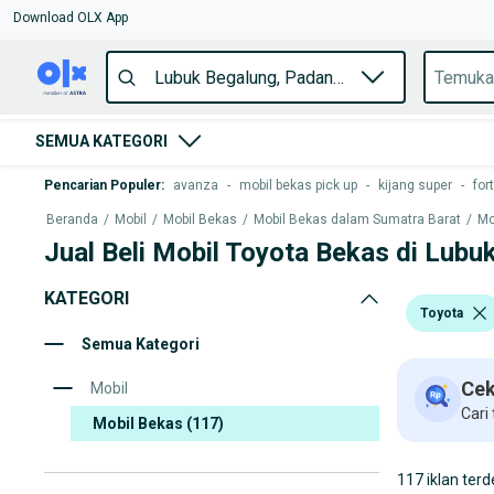
Download OLX App
SEMUA KATEGORI
Pencarian Populer
:
avanza
-
mobil bekas pick up
-
kijang super
-
for
Beranda
/
Mobil
/
Mobil Bekas
/
Mobil Bekas dalam Sumatra Barat
/
Mo
Jual Beli Mobil Toyota Bekas di Lubu
KATEGORI
Toyota
Semua Kategori
Cek
Mobil
Cari
Mobil Bekas
(117)
117 iklan terd