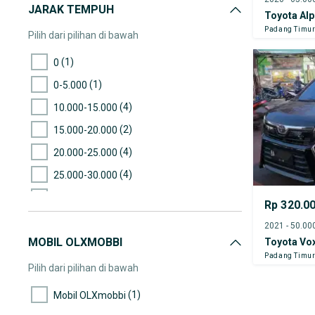
JARAK TEMPUH
Toyota Al
Padang Timu
Pilih dari pilihan di bawah
(1)
0
(1)
0-5.000
(4)
10.000-15.000
(2)
15.000-20.000
(4)
20.000-25.000
(4)
25.000-30.000
(1)
30.000-35.000
Rp 320.0
(2)
35.000-40.000
MOBIL OLXMOBBI
(1)
Toyota Vo
40.000-45.000
Padang Timu
(7)
45.000-50.000
Pilih dari pilihan di bawah
(4)
50.000-55.000
(1)
Mobil OLXmobbi
(1)
55.000-60.000