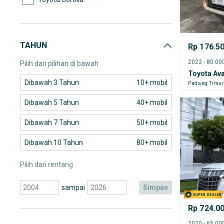
Toyota Corolla Altis
Toyota Dyna
TAHUN
Rp 176.5
Toyota Etios Valco
Pilih dari pilihan di bawah
Toyota Av
Dibawah 3 Tahun
10+ mobil
Padang Timu
Dibawah 5 Tahun
40+ mobil
Dibawah 7 Tahun
50+ mobil
Dibawah 10 Tahun
80+ mobil
Pilih dari rentang
sampai
simpan
Rp 724.0