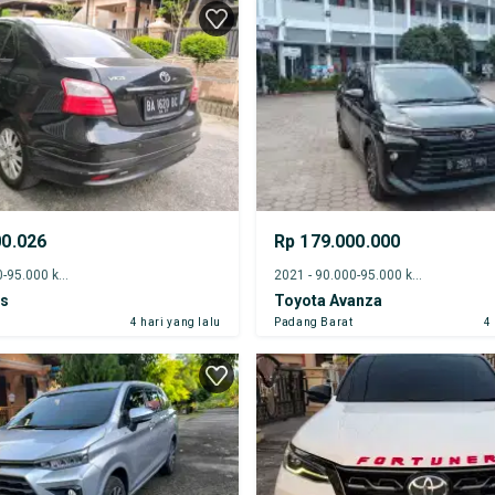
00.026
Rp 179.000.000
2012 - 90.000-95.000 km
2021 - 90.000-95.000 km
os
Toyota Avanza
r
4 hari yang lalu
Padang Barat
4