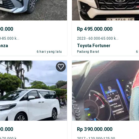
00.000
Rp 495.000.000
2022 - 80.000-85.000 km
2023 - 60.000-65.000 km
anza
Toyota Fortuner
r
6 hari yang lalu
Padang Barat
6
00.000
Rp 390.000.000
2020 - 65.000-70.000 km
2017 - 120.000-125.000 km