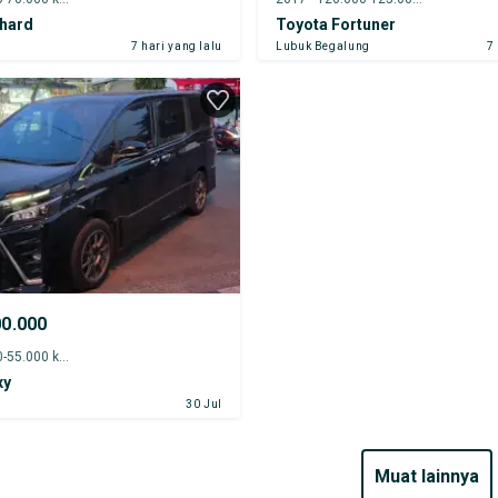
phard
Toyota Fortuner
r
7 hari yang lalu
Lubuk Begalung
7
00.000
2021 - 50.000-55.000 km
xy
r
30 Jul
muat lainnya