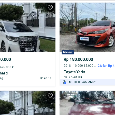
00.000
Rp 180.000.000
2018 - 10.000-15.000 km
Cicilan Rp 4
2023 - 20.000-25.000 km
Toyota Yaris
phard
Hulu Kuantan
ung
Kemarin
MOBIL BERGARANSI*
GRATIS ASURANSI 1 TAHUN*
TEST DRIVE DARI RUMAH
GRATIS BIAYA JASA PERAWATAN*