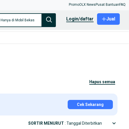
Promo
OLX News
Pusat Bantuan
FAQ
login/daftar
Jual
Hanya di Mobil Bekas
hapus semua
Cek Sekarang
SORTIR MENURUT
: Tanggal Diterbitkan