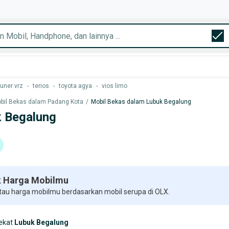
tuner vrz
-
terios
-
toyota agya
-
vios limo
bil Bekas dalam Padang Kota
/
Mobil Bekas dalam Lubuk Begalung
k Begalung
 Harga Mobilmu
 tau harga mobilmu berdasarkan mobil serupa di OLX.
ekat
Lubuk Begalung