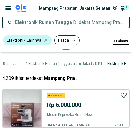
1
Mampang Prapatan, Jakarta Selatan
Elektronik Rumah Tangga
Di dekat Mampang Prapatan, Jakarta Selatan
Elektronik Lainnya
Harga
+
Lainnya
Kondisi
Tipe
Beranda
/
...
/
Elektronik Rumah Tangga dalam Jakarta D.K.I.
/
Elektronik Rumah Tangga dalam Jakarta Selatan
4.209 iklan terdekat
Mampang Prapatan
Rp 6.000.000
Mesin Kopi Azko Brand New
JAKARTA SELATAN, JAKARTA D.K.I.
26 JUL