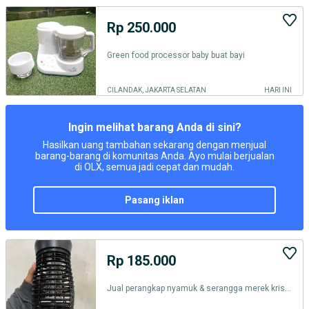
Rp 250.000
Green food processor baby buat bayi
CILANDAK, JAKARTA SELATAN
HARI INI
Ingin melihat barang Anda di sini?
Hasilkan uang tambahan sekarang dengan menjual
barang-barang di komunitas Anda. Ayo mulai berjualan
di OLX, semua jadi cepat dan mudah.
pasang iklan
Rp 185.000
Jual perangkap nyamuk & serangga merek krisbow