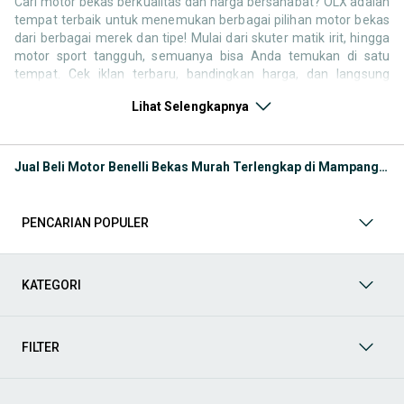
Cari motor bekas berkualitas dan harga bersahabat? OLX adalah
tempat terbaik untuk menemukan berbagai pilihan motor bekas
dari berbagai merek dan tipe! Mulai dari skuter matik irit, hingga
motor sport tangguh, semuanya bisa Anda temukan di satu
tempat. Cek iklan terbaru, bandingkan harga, dan langsung
hubungi penjual untuk negosiasi atau tanya kondisi motor. Selain
Lihat Selengkapnya
motor bekas, jangan lewatkan juga kategori pendukung lainnya
untuk melengkapi kebutuhan berkendara Anda Seperti:
Kategori Motor
: Temukan motor di OLX baik kondisi baru
Jual Beli Motor Benelli Bekas Murah Terlengkap di Mampang Prapatan
atau bekas
Kategori Aksesoris
: Lengkapi tampilan dan kenyamanan
berkendara Anda dengan berbagai aksesoris motor di OLX.
PENCARIAN POPULER
Mulai dari box motor, windshield, jok custom, spion, hingga
lampu LED dan stiker body kit semuanya tersedia untuk
berbagai tipe motor. Cocok untuk yang ingin tampil beda atau
sekadar menambah kenyamanan berkendara.
KATEGORI
Kategori Helm
: Keselamatan adalah hal utama saat
berkendara. Di OLX, Anda bisa menemukan berbagai jenis
helm standar SNI, helm full face, half face, hingga helm
FILTER
cross, dalam kondisi baru maupun bekas layak pakai.
Kategori Spare Part:
Ingin mengganti suku cadang atau
melakukan perbaikan sendiri di rumah? OLX menyediakan