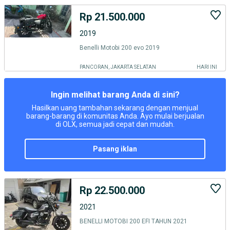
Rp 21.500.000
2019
Benelli Motobi 200 evo 2019
PANCORAN, JAKARTA SELATAN
HARI INI
Ingin melihat barang Anda di sini?
Hasilkan uang tambahan sekarang dengan menjual
barang-barang di komunitas Anda. Ayo mulai berjualan
di OLX, semua jadi cepat dan mudah.
pasang iklan
Rp 22.500.000
2021
BENELLI MOTOBI 200 EFI TAHUN 2021