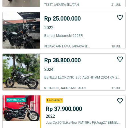
TEBET, JAKARTA SELATAN
21 JUL
Rp 25.000.000
2022
Benelli Motomobi 200EFI
KEBAYORAN LAMA, JAKARTA SELATAN
18 JUL
Rp 38.800.000
2024
BENELLI LEONCINO 250 ABS HITAM 2024 KM 2K PAJAK PANJANG SIAP RIDING
SETIA BUDI, JAKARTA SELATAN
17 JUL
BOOKING AMAN
Rp 37.900.000
2022
JualCpt90%LikeNew KM18Rb PjkAug27 BENELLI PATAGONIAN EAGLE 250 2022 FI