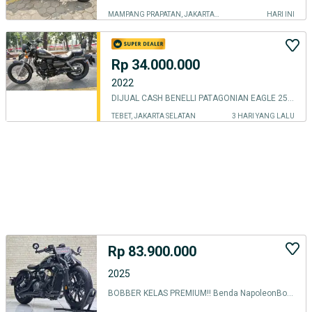
MAMPANG PRAPATAN, JAKARTA SELATAN
HARI INI
Rp 34.000.000
2022
DIJUAL CASH BENELLI PATAGONIAN EAGLE 250 EFI THN 2022 PJK ON
TEBET, JAKARTA SELATAN
3 HARI YANG LALU
Rp 83.900.000
2025
BOBBER KELAS PREMIUM‼️ Benda NapoleonBob 250 2025 Plat B