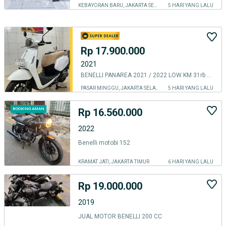
KEBAYORAN BARU, JAKARTA SELATAN
5 HARI YANG LALU
Rp 17.900.000
2021
BENELLI PANAREA 2021 / 2022 LOW KM 31rb PJK PNJNG 07-27 GRESS FULL ORI
PASAR MINGGU, JAKARTA SELATAN
5 HARI YANG LALU
Rp 16.560.000
BOOKING AMAN
2022
Benelli motobi 152
KRAMAT JATI, JAKARTA TIMUR
6 HARI YANG LALU
Rp 19.000.000
2019
JUAL MOTOR BENELLI 200 CC