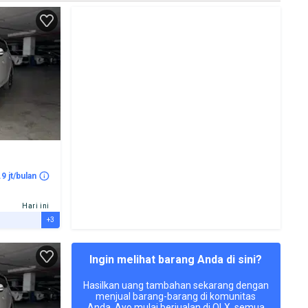
.9 jt/bulan
Hari ini
+3
Ingin melihat barang Anda di sini?
Hasilkan uang tambahan sekarang dengan
menjual barang-barang di komunitas
Anda. Ayo mulai berjualan di OLX, semua