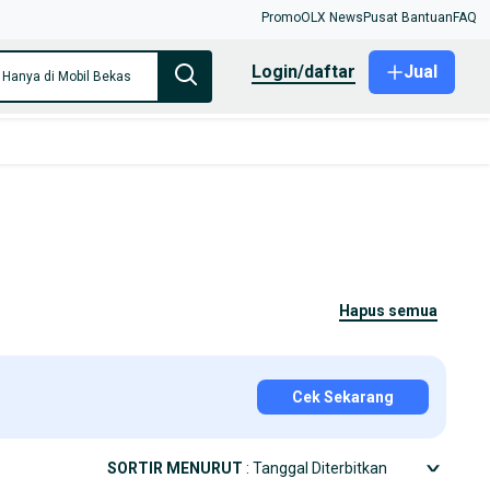
Promo
OLX News
Pusat Bantuan
FAQ
login/daftar
Jual
Hanya di Mobil Bekas
hapus semua
Cek Sekarang
SORTIR MENURUT
: Tanggal Diterbitkan