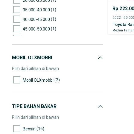
20.000-25.000
Rp 222.0
(1)
35.000-40.000
(1)
40.000-45.000
Toyota Ra
(1)
45.000-50.000
Medan Tuntu
(1)
50.000-55.000
(1)
60.000-65.000
MOBIL OLXMOBBI
(1)
65.000-70.000
(1)
90.000-95.000
Pilih dari pilihan di bawah
(2)
105.000-110.000
(2)
Mobil OLXmobbi
(2)
115.000-120.000
(2)
120.000-125.000
TIPE BAHAN BAKAR
Pilih dari pilihan di bawah
(16)
Bensin