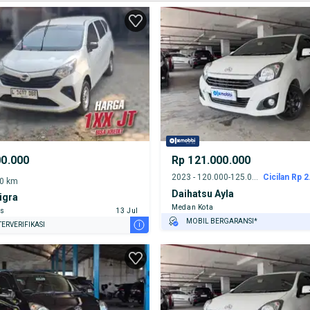
00.000
Rp 121.000.000
2023 - 120.000-125.000 km
Cicilan Rp 2
00 km
Daihatsu Ayla
igra
Medan Kota
as
13 Jul
MOBIL BERGARANSI*
i
ERVERIFIKASI
GRATIS ASURANSI 1 TAHUN*
TEST DRIVE DARI RUMAH
GRATIS BIAYA JASA PERAWATAN*