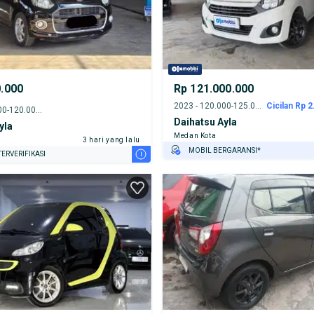
0.000
Rp 121.000.000
2023 - 120.000-125.000 km
Cicilan Rp 2
2017 - 115.000-120.000 km
Daihatsu Ayla
yla
Medan Kota
3 hari yang lalu
MOBIL BERGARANSI*
i
ERVERIFIKASI
GRATIS ASURANSI 1 TAHUN*
TEST DRIVE DARI RUMAH
GRATIS BIAYA JASA PERAWATAN*