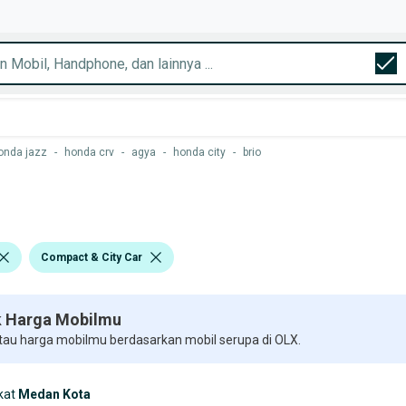
onda jazz
-
honda crv
-
agya
-
honda city
-
brio
Compact & City Car
 Harga Mobilmu
 tau harga mobilmu berdasarkan mobil serupa di OLX.
kat
Medan Kota