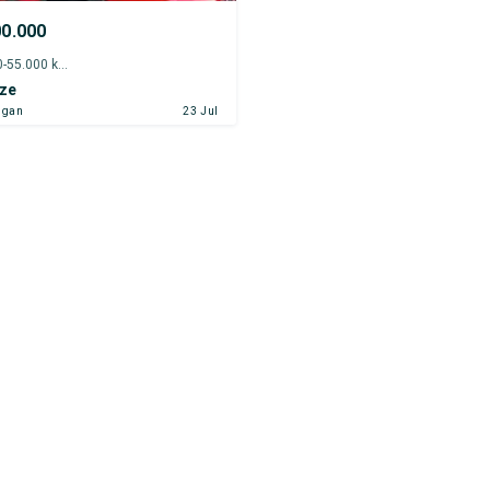
00.000
2022 - 50.000-55.000 km
ize
ngan
23 Jul