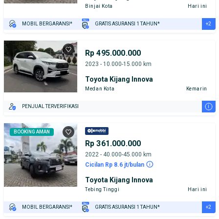
Binjai Kota
Hari ini
+2
MOBIL BERGARANSI*
GRATIS ASURANSI 1 TAHUN*
TEST DRIVE DARI RUMAH
GRATIS BIAYA JASA PERAWATAN*
Rp 495.000.000
2023 - 10.000-15.000 km
Toyota Kijang Innova
Medan Kota
Kemarin
i
PENJUAL TERVERIFIKASI
BOOKING AMAN
Rp 361.000.000
2022 - 40.000-45.000 km
Cicilan Rp 8.6 jt/bulan
Toyota Kijang Innova
Tebing Tinggi
Hari ini
+2
MOBIL BERGARANSI*
GRATIS ASURANSI 1 TAHUN*
TEST DRIVE DARI RUMAH
GRATIS BIAYA JASA PERAWATAN*