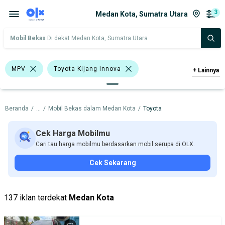
3
Medan Kota, Sumatra Utara
Mobil Bekas
Di dekat Medan Kota, Sumatra Utara
MPV
Toyota Kijang Innova
+
Lainnya
Toyota
Beranda
/
...
/
Mobil Bekas dalam Medan Kota
/
Toyota
Harga
Merek Dan Model
Tahun
Tipe Bodi
Tipe Membership
Cek Harga Mobilmu
Cari tau harga mobilmu berdasarkan mobil serupa di OLX.
Cek Sekarang
137 iklan terdekat
Medan Kota