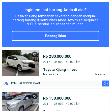
Ingin melihat barang Anda di sini?
Hasilkan uang tambahan sekarang dengan menjual
barang-barang di komunitas Anda. Ayo mulai berjualan
di OLX, semua jadi cepat dan mudah.
pasang iklan
Rp 280.000.000
2017 - 145.000-150.000 km
Toyota Kijang Innova
Medan Kota
Kemarin
i
PENJUAL TERVERIFIKASI
Rp 158.800.000
2011 - 135.000-140.000 km