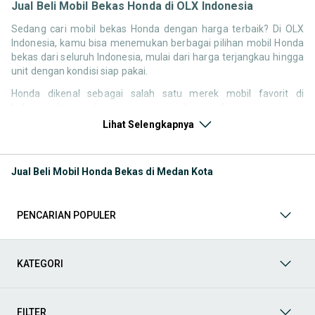
Jual Beli Mobil Bekas Honda di OLX Indonesia
Sedang cari mobil bekas Honda dengan harga terbaik? Di OLX
Indonesia, kamu bisa menemukan berbagai pilihan mobil Honda
bekas dari seluruh Indonesia, mulai dari harga terjangkau hingga
unit dengan kondisi siap pakai.
Honda dikenal sebagai salah satu merek mobil favorit di
Indonesia karena desainnya yang modern, performa mesin yang
responsif, serta kenyamanan berkendara. Tidak heran jika
Lihat Selengkapnya
pencarian seperti mobil bekas Honda, harga Honda bekas, atau
Honda second terbaik terus tinggi setiap waktu.
Jual Beli Mobil Honda Bekas di Medan Kota
Melalui halaman ini, kamu bisa langsung membandingkan
berbagai listing mobil bekas Honda berdasarkan harga, tahun,
lokasi, hingga tipe kendaraan tanpa perlu berpindah platform.
PENCARIAN POPULER
Model Mobil Bekas Honda yang Paling Banyak Dicari
Beberapa model Honda memiliki permintaan tinggi di pasar
KATEGORI
mobil bekas karena kombinasi desain, performa, dan
kenyamanan. Berikut beberapa model yang paling sering dicari:
FILTER
Mobil harian dan city car