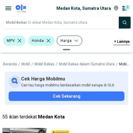
2
Medan Kota, Sumatra Utara
Mobil Bekas
Di dekat Medan Kota, Sumatra Utara
MPV
Honda
Harga
+
Lainnya
Merek Dan Model
Tahun
Beranda
/
Mobil
/
Mobil Bekas
/
Mobil Bekas dalam Sumatra Utara
/
Mobil Bekas dalam Medan Kota
Tipe Bodi
Tipe Membership
Cek Harga Mobilmu
Cari tau harga mobilmu berdasarkan mobil serupa di OLX.
Cek Sekarang
55 iklan terdekat
Medan Kota