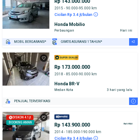
Rp 143.000.000
2015 - 90.000-95.000 km
Cicilan Rp 3.4 jt/bulan
Honda Mobilio
Perbaungan
Hari ini
+2
MOBIL BERGARANSI*
GRATIS ASURANSI 1 TAHUN*
TEST DRIVE DARI RUMAH
GRATIS BIAYA JASA PERAWATAN*
Rp 173.000.000
2018 - 85.000-90.000 km
Honda BR-V
Medan Kota
3 hari yang lalu
i
PENJUAL TERVERIFIKASI
DISKON 4.1jt
BOOKING AMAN
Rp 143.900.000
Rp148jt
2014 - 185.000-190.000 km
Cicilan Rp 3.4 jt/bulan