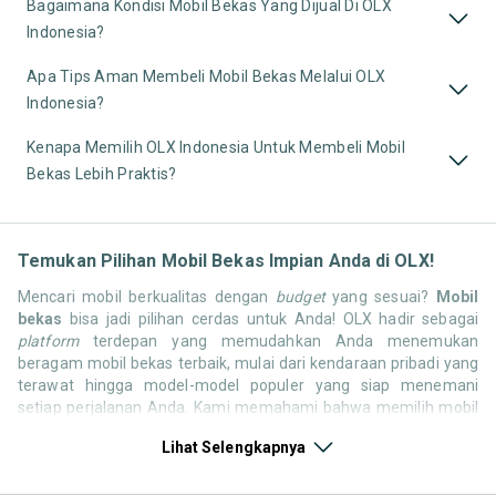
Bagaimana Kondisi Mobil Bekas Yang Dijual Di OLX
Indonesia?
Apa Tips Aman Membeli Mobil Bekas Melalui OLX
Indonesia?
Kenapa Memilih OLX Indonesia Untuk Membeli Mobil
Bekas Lebih Praktis?
Temukan Pilihan Mobil Bekas Impian Anda di OLX!
Mencari mobil berkualitas dengan
budget
yang sesuai?
Mobil
bekas
bisa jadi pilihan cerdas untuk Anda! OLX hadir sebagai
platform
terdepan yang memudahkan Anda menemukan
beragam mobil bekas terbaik, mulai dari kendaraan pribadi yang
terawat hingga model-model populer yang siap menemani
setiap perjalanan Anda. Kami memahami bahwa memilih mobil
bekas butuh kepercayaan, oleh karena itu OLX menyediakan
Lihat Selengkapnya
ribuan daftar dari penjual terpercaya di seluruh Indonesia.
Jelajahi sekarang dan temukan mobil bekas yang paling sesuai
dengan gaya hidup, kebutuhan, dan
budget
Anda!