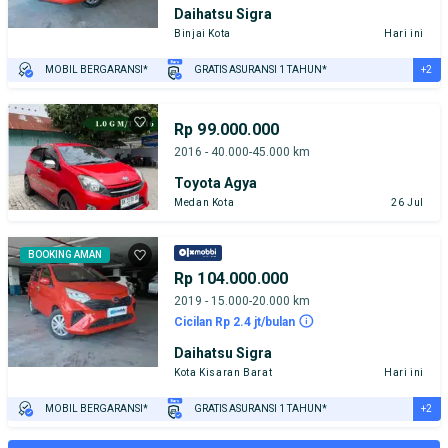
Daihatsu Sigra
Binjai Kota
Hari ini
+2
MOBIL BERGARANSI*
GRATIS ASURANSI 1 TAHUN*
TEST DRIVE DARI RUMAH
GRATIS BIAYA JASA PERAWATAN*
Rp 99.000.000
2016 - 40.000-45.000 km
Toyota Agya
Medan Kota
26 Jul
BOOKING AMAN
Rp 104.000.000
2019 - 15.000-20.000 km
Cicilan Rp 2.4 jt/bulan
Daihatsu Sigra
Kota Kisaran Barat
Hari ini
+2
MOBIL BERGARANSI*
GRATIS ASURANSI 1 TAHUN*
TEST DRIVE DARI RUMAH
GRATIS BIAYA JASA PERAWATAN*