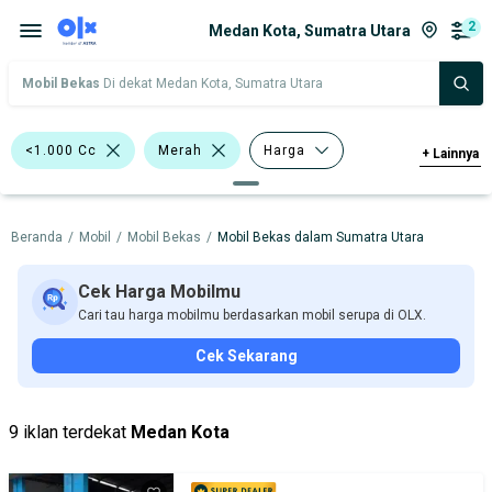
2
Medan Kota, Sumatra Utara
Mobil Bekas
Di dekat Medan Kota, Sumatra Utara
<1.000 Cc
Merah
Harga
+
Lainnya
Merek Dan Model
Tahun
Beranda
/
Mobil
/
Mobil Bekas
/
Mobil Bekas dalam Sumatra Utara
Tipe Bodi
Tipe Membership
Cek Harga Mobilmu
Cari tau harga mobilmu berdasarkan mobil serupa di OLX.
Cek Sekarang
9 iklan terdekat
Medan Kota