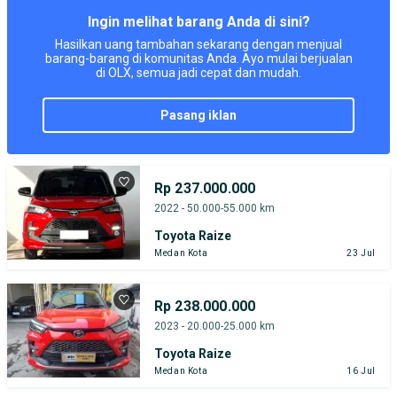
Ingin melihat barang Anda di sini?
Hasilkan uang tambahan sekarang dengan menjual
barang-barang di komunitas Anda. Ayo mulai berjualan
di OLX, semua jadi cepat dan mudah.
pasang iklan
Rp 237.000.000
2022 - 50.000-55.000 km
Toyota Raize
Medan Kota
23 Jul
Rp 238.000.000
2023 - 20.000-25.000 km
Toyota Raize
Medan Kota
16 Jul