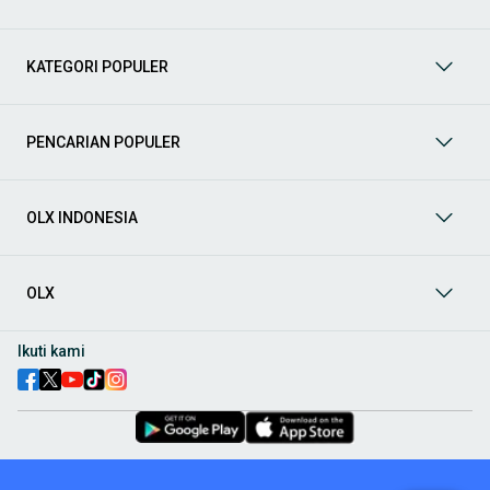
Mobil
: Temukan berbagai pilihan mobil berkualitas dan
terpercaya di OLX! Dapatkan penawaran terbaik untuk
berbagai jenis mobil baru maupun bekas dengan kondisi
KATEGORI POPULER
prima dan riwayat yang jelas. Mulai dari Honda, Toyota,
Suzuki, hingga Mitsubishi, tersedia berbagai model MPV, SUV,
Sedan, dan lainnya.
PENCARIAN POPULER
Aksesoris Mobil
: Lengkapi tampilan dan fungsionalitas mobil
Anda dengan
aksesoris mobil
terbaik dari OLX! Temukan
beragam pilihan produk berkualitas tinggi, mulai dari
aksesoris interior seperti sarung jok dan karpet, hingga
OLX INDONESIA
aksesoris eksterior seperti
body kit
dan
roof rack
.
Audio Mobil
: Nikmati perjalanan Anda dengan pengalaman
audio terbaik bersama
audio mobil
dari OLX! Tersedia
OLX
berbagai pilihan
head unit
, speaker, amplifier, subwoofer,
hingga instalasi audio profesional. Cocok untuk Anda yang
ingin meningkatkan kualitas suara dalam kabin
mobil
,
Ikuti kami
menjadikan setiap perjalanan lebih menyenangkan.
Spare Part Mobil
: Jaga performa
mobil
Anda dengan
spare
part mobil
original dan berkualitas dari OLX! Temukan
berbagai komponen penting mulai dari filter oli, kampas rem,
busi, hingga komponen mesin lainnya.
Velg dan Ban Mobil
: Tingkatkan keamanan dan penampilan