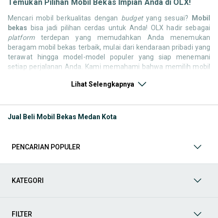
Temukan Pilihan Mobil Bekas Impian Anda di OLX!
Mencari mobil berkualitas dengan
budget
yang sesuai?
Mobil
bekas
bisa jadi pilihan cerdas untuk Anda! OLX hadir sebagai
platform
terdepan yang memudahkan Anda menemukan
beragam mobil bekas terbaik, mulai dari kendaraan pribadi yang
terawat hingga model-model populer yang siap menemani
setiap perjalanan Anda. Kami memahami bahwa memilih mobil
bekas butuh kepercayaan, oleh karena itu OLX menyediakan
Lihat Selengkapnya
ribuan daftar dari penjual terpercaya di seluruh Indonesia.
Jelajahi sekarang dan temukan mobil bekas yang paling sesuai
dengan gaya hidup, kebutuhan, dan
budget
Anda!
Jual Beli Mobil Bekas Medan Kota
Memilih
mobil bekas
yang tepat tentu bukan perkara mudah.
Apakah Anda mencari mobil keluarga yang luas, SUV yang
tangguh untuk petualangan, sedan yang elegan untuk tampilan
PENCARIAN POPULER
berkelas, atau mobil kota yang irit dan lincah? Di OLX, Anda akan
menemukan berbagai pilihan mobil bekas dari berbagai merek
dan tipe. Kami hadir untuk memastikan pengalaman jual beli
mobil bekas Anda berjalan lancar, efisien, dan menyenangkan.
KATEGORI
Yuk, lihat berbagai penawaran mobil bekas yang bisa
mendukung mobilitas Anda sekarang juga! Berikut adalah
kategori lainnya yang bisa Anda temukan:
FILTER