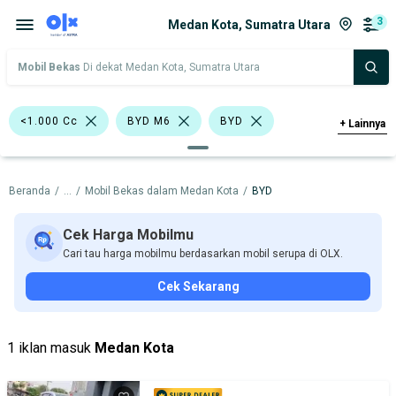
3
Medan Kota, Sumatra Utara
Mobil Bekas
Di dekat Medan Kota, Sumatra Utara
<1.000 Cc
BYD M6
BYD
+
Lainnya
Harga
Merek Dan Model
Tahun
Beranda
/
...
/
Mobil Bekas dalam Medan Kota
/
BYD
Tipe Bodi
Tipe Membership
Cek Harga Mobilmu
Cari tau harga mobilmu berdasarkan mobil serupa di OLX.
Cek Sekarang
1 iklan masuk
Medan Kota