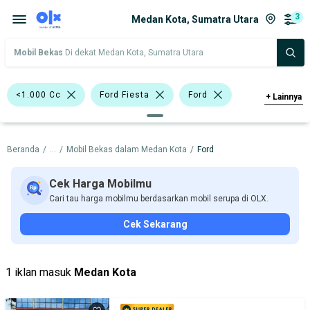
3
Medan Kota, Sumatra Utara
Mobil Bekas
Di dekat Medan Kota, Sumatra Utara
<1.000 Cc
Ford Fiesta
Ford
+
Lainnya
Harga
Merek Dan Model
Tahun
Beranda
/
...
/
Mobil Bekas dalam Medan Kota
/
Ford
Tipe Bodi
Tipe Membership
Cek Harga Mobilmu
Cari tau harga mobilmu berdasarkan mobil serupa di OLX.
Cek Sekarang
1 iklan masuk
Medan Kota