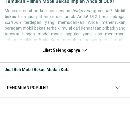
Temukan Pilihan Mobil Bekas Impian Anda di OLX!
Mencari mobil berkualitas dengan
budget
yang sesuai?
Mobil
bekas
bisa jadi pilihan cerdas untuk Anda! OLX hadir sebagai
platform
terdepan yang memudahkan Anda menemukan
beragam mobil bekas terbaik, mulai dari kendaraan pribadi yang
terawat hingga model-model populer yang siap menemani
setiap perjalanan Anda. Kami memahami bahwa memilih mobil
bekas butuh kepercayaan, oleh karena itu OLX menyediakan
Lihat Selengkapnya
ribuan daftar dari penjual terpercaya di seluruh Indonesia.
Jelajahi sekarang dan temukan mobil bekas yang paling sesuai
dengan gaya hidup, kebutuhan, dan
budget
Anda!
Jual Beli Mobil Bekas Medan Kota
Memilih
mobil bekas
yang tepat tentu bukan perkara mudah.
Apakah Anda mencari mobil keluarga yang luas, SUV yang
tangguh untuk petualangan, sedan yang elegan untuk tampilan
PENCARIAN POPULER
berkelas, atau mobil kota yang irit dan lincah? Di OLX, Anda akan
menemukan berbagai pilihan mobil bekas dari berbagai merek
dan tipe. Kami hadir untuk memastikan pengalaman jual beli
mobil bekas Anda berjalan lancar, efisien, dan menyenangkan.
Yuk, lihat berbagai penawaran mobil bekas yang bisa
mendukung mobilitas Anda sekarang juga! Berikut adalah
kategori lainnya yang bisa Anda temukan: