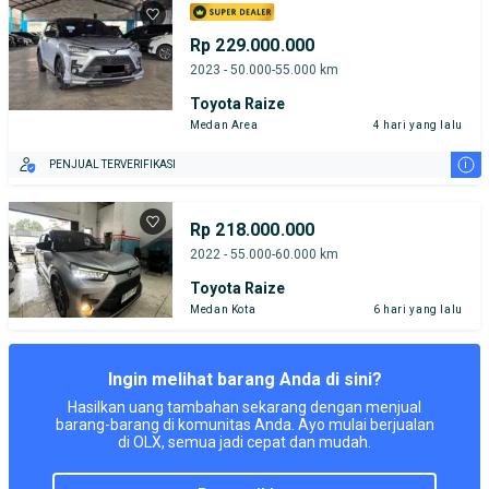
Rp 229.000.000
2023 - 50.000-55.000 km
Toyota Raize
Medan Area
4 hari yang lalu
i
PENJUAL TERVERIFIKASI
Rp 218.000.000
2022 - 55.000-60.000 km
Toyota Raize
Medan Kota
6 hari yang lalu
Ingin melihat barang Anda di sini?
Hasilkan uang tambahan sekarang dengan menjual
barang-barang di komunitas Anda. Ayo mulai berjualan
di OLX, semua jadi cepat dan mudah.