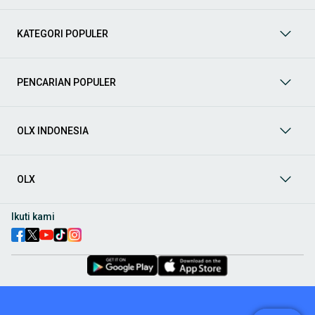
perjalanan jauh
Toyota Calya
: mobil LCGC 7 penumpang dengan harga lebih
terjangkau
KATEGORI POPULER
City car dan penggunaan dalam kota
Toyota Agya
: irit bahan bakar dan cocok untuk mobilitas
PENCARIAN POPULER
perkotaan
Toyota Yaris
: hatchback dengan desain modern dan handling
nyaman
OLX INDONESIA
SUV dan kendaraan tangguh
Toyota Fortuner
: SUV diesel populer dengan performa kuat
Toyota Rush
: SUV kompak untuk kebutuhan keluarga aktif
OLX
Toyota Land Cruiser
: SUV premium dengan kemampuan off-
road tinggi
Ikuti kami
Sedan dan kendaraan bisnis
Toyota Vios
: sedan populer untuk operasional dan
kenyamanan
Toyota Hilux
: pick-up tangguh untuk kebutuhan usaha
Cara Mencari Mobil Bekas Toyota yang Tepat