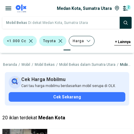
2
Medan Kota, Sumatra Utara
Mobil Bekas
Di dekat Medan Kota, Sumatra Utara
<1.000 Cc
Toyota
Harga
+
Lainnya
Merek Dan Model
Tahun
Beranda
/
Mobil
/
Mobil Bekas
/
Mobil Bekas dalam Sumatra Utara
/
Mobil Bekas dalam Medan Kota
Tipe Bodi
Tipe Membership
Cek Harga Mobilmu
Cari tau harga mobilmu berdasarkan mobil serupa di OLX.
Cek Sekarang
20 iklan terdekat
Medan Kota