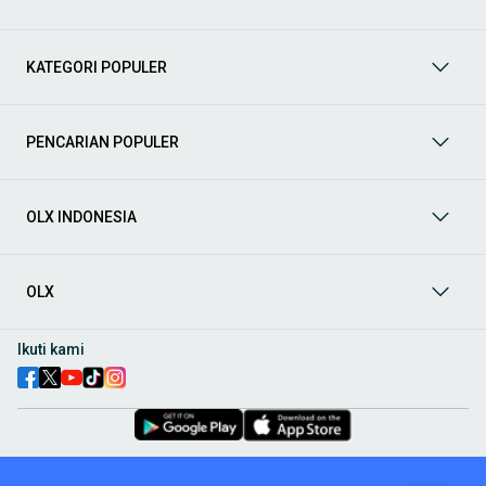
prima dan riwayat yang jelas. Mulai dari Honda, Toyota,
Suzuki, hingga Mitsubishi, tersedia berbagai model MPV, SUV,
Sedan, dan lainnya.
KATEGORI POPULER
Aksesoris Mobil
: Lengkapi tampilan dan fungsionalitas mobil
Anda dengan
aksesoris mobil
terbaik dari OLX! Temukan
beragam pilihan produk berkualitas tinggi, mulai dari
aksesoris interior seperti sarung jok dan karpet, hingga
PENCARIAN POPULER
aksesoris eksterior seperti
body kit
dan
roof rack
.
Audio Mobil
: Nikmati perjalanan Anda dengan pengalaman
audio terbaik bersama
audio mobil
dari OLX! Tersedia
OLX INDONESIA
berbagai pilihan
head unit
, speaker, amplifier, subwoofer,
hingga instalasi audio profesional. Cocok untuk Anda yang
ingin meningkatkan kualitas suara dalam kabin
mobil
,
menjadikan setiap perjalanan lebih menyenangkan.
OLX
Spare Part Mobil
: Jaga performa
mobil
Anda dengan
spare
part mobil
original dan berkualitas dari OLX! Temukan
Ikuti kami
berbagai komponen penting mulai dari filter oli, kampas rem,
busi, hingga komponen mesin lainnya.
Velg dan Ban Mobil
: Tingkatkan keamanan dan penampilan
mobil
Anda dengan pilihan
velg dan ban mobil
terbaik di
OLX! Tersedia berbagai ukuran dan desain velg, serta
beragam jenis ban untuk berbagai kondisi jalan.
Truk & Kendaraan Komersial:
Dukung operasional bisnis Anda