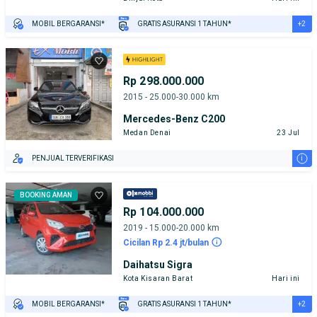
+2
MOBIL BERGARANSI*
GRATIS ASURANSI 1 TAHUN*
TEST DRIVE DARI RUMAH
GRATIS BIAYA JASA PERAWATAN*
Rp 298.000.000
2015 - 25.000-30.000 km
Mercedes-Benz C200
Medan Denai
23 Jul
i
PENJUAL TERVERIFIKASI
BOOKING AMAN
Rp 104.000.000
2019 - 15.000-20.000 km
Cicilan Rp 2.4 jt/bulan
Daihatsu Sigra
Kota Kisaran Barat
Hari ini
+2
MOBIL BERGARANSI*
GRATIS ASURANSI 1 TAHUN*