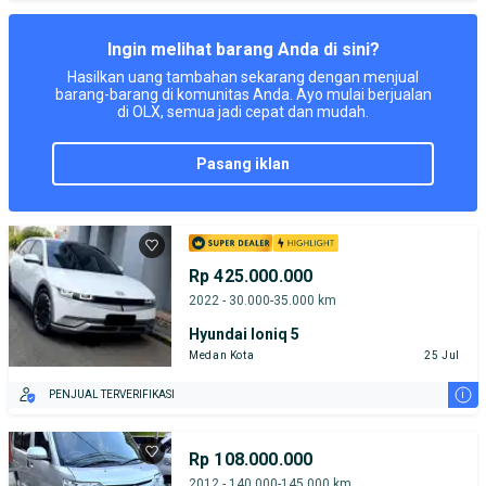
TEST DRIVE DARI RUMAH
GRATIS BIAYA JASA PERAWATAN*
Ingin melihat barang Anda di sini?
Hasilkan uang tambahan sekarang dengan menjual
barang-barang di komunitas Anda. Ayo mulai berjualan
di OLX, semua jadi cepat dan mudah.
pasang iklan
Rp 425.000.000
2022 - 30.000-35.000 km
Hyundai Ioniq 5
Medan Kota
25 Jul
i
PENJUAL TERVERIFIKASI
Rp 108.000.000
2012 - 140.000-145.000 km