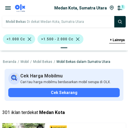
1
Medan Kota, Sumatra Utara
Mobil Bekas
Di dekat Medan Kota, Sumatra Utara
<1.000 Cc
>1.500 - 2.000 Cc
+
Lainnya
Harga
Merek Dan Model
Tahun
Beranda
/
Mobil
/
Mobil Bekas
/
Mobil Bekas dalam Sumatra Utara
Tipe Bodi
Tipe Membership
Cek Harga Mobilmu
Cari tau harga mobilmu berdasarkan mobil serupa di OLX.
Cek Sekarang
301 iklan terdekat
Medan Kota