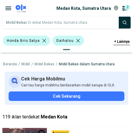
2
Medan Kota, Sumatra Utara
Mobil Bekas
Di dekat Medan Kota, Sumatra Utara
Honda Brio Satya
Daihatsu
+
Lainnya
Honda
Beranda
/
Mobil
/
Mobil Bekas
/
Mobil Bekas dalam Sumatra Utara
Harga
Merek Dan Model
Tahun
Tipe Bodi
Tipe Membership
Cek Harga Mobilmu
Cari tau harga mobilmu berdasarkan mobil serupa di OLX.
Cek Sekarang
119 iklan terdekat
Medan Kota