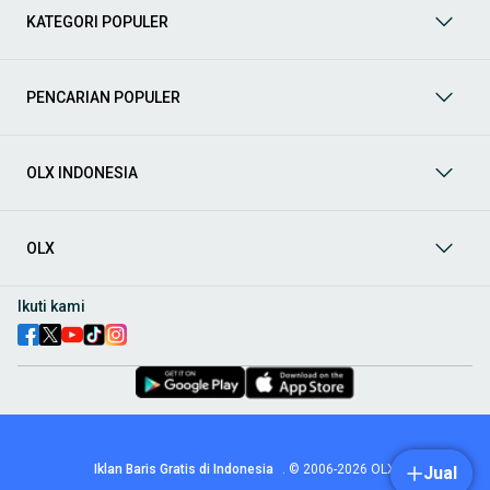
berbagai jenis mobil baru maupun bekas dengan kondisi
KATEGORI POPULER
prima dan riwayat yang jelas. Mulai dari Honda, Toyota,
Suzuki, hingga Mitsubishi, tersedia berbagai model MPV, SUV,
Sedan, dan lainnya.
PENCARIAN POPULER
Aksesoris Mobil
: Lengkapi tampilan dan fungsionalitas mobil
Anda dengan
aksesoris mobil
terbaik dari OLX! Temukan
beragam pilihan produk berkualitas tinggi, mulai dari
aksesoris interior seperti sarung jok dan karpet, hingga
OLX INDONESIA
aksesoris eksterior seperti
body kit
dan
roof rack
.
Audio Mobil
: Nikmati perjalanan Anda dengan pengalaman
audio terbaik bersama
audio mobil
dari OLX! Tersedia
OLX
berbagai pilihan
head unit
, speaker, amplifier, subwoofer,
hingga instalasi audio profesional. Cocok untuk Anda yang
ingin meningkatkan kualitas suara dalam kabin
mobil
,
Ikuti kami
menjadikan setiap perjalanan lebih menyenangkan.
Spare Part Mobil
: Jaga performa
mobil
Anda dengan
spare
part mobil
original dan berkualitas dari OLX! Temukan
berbagai komponen penting mulai dari filter oli, kampas rem,
busi, hingga komponen mesin lainnya.
Velg dan Ban Mobil
: Tingkatkan keamanan dan penampilan
mobil
Anda dengan pilihan
velg dan ban mobil
terbaik di
Iklan Baris Gratis di Indonesia
.
© 2006-2026
OLX
Jual
OLX! Tersedia berbagai ukuran dan desain velg, serta