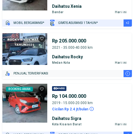
Daihatsu Xenia
Bandar
Hari ini
+2
MOBIL BERGARANSI*
GRATIS ASURANSI 1 TAHUN*
TEST DRIVE DARI RUMAH
GRATIS BIAYA JASA PERAWATAN*
Rp 205.000.000
2021 - 35.000-40.000 km
Daihatsu Rocky
Medan Kota
Hari ini
i
PENJUAL TERVERIFIKASI
BOOKING AMAN
Rp 104.000.000
2019 - 15.000-20.000 km
Cicilan Rp 2.4 jt/bulan
Daihatsu Sigra
Kota Kisaran Barat
Hari ini