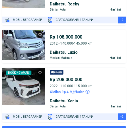
Daihatsu Rocky
Binjai Kota
Hari ini
+2
MOBIL BERGARANSI*
GRATIS ASURANSI 1 TAHUN*
TEST DRIVE DARI RUMAH
GRATIS BIAYA JASA PERAWATAN*
Rp 108.000.000
2012 - 140.000-145.000 km
Daihatsu Luxio
Medan Maimun
Hari ini
BOOKING AMAN
Rp 208.000.000
2022 - 110.000-115.000 km
Cicilan Rp 4.9 jt/bulan
Daihatsu Xenia
Binjai Kota
Hari ini
+2
MOBIL BERGARANSI*
GRATIS ASURANSI 1 TAHUN*
TEST DRIVE DARI RUMAH
GRATIS BIAYA JASA PERAWATAN*