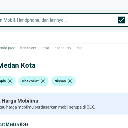
onda jazz
-
honda crv
-
agya
-
honda city
-
brio
 Medan Kota
Spin
Chevrolet
Nissan
 Harga Mobilmu
 tau harga mobilmu berdasarkan mobil serupa di OLX.
kat
Medan Kota