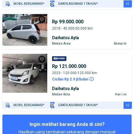
+2
MOBIL BERGARANSI*
GRATIS ASURANSI 1 TAHUN*
TEST DRIVE DARI RUMAH
GRATIS BIAYA JASA PERAWATAN*
Rp 99.000.000
2018 - 45.000-50.000 km
Daihatsu Ayla
Medan Area
Kemarin
Rp 121.000.000
2023 - 120.000-125.000 km
Cicilan Rp 2.9 jt/bulan
Daihatsu Ayla
Medan Kota
Hari ini
+2
MOBIL BERGARANSI*
GRATIS ASURANSI 1 TAHUN*
TEST DRIVE DARI RUMAH
GRATIS BIAYA JASA PERAWATAN*
Ingin melihat barang Anda di sini?
Hasilkan uang tambahan sekarang dengan menjual