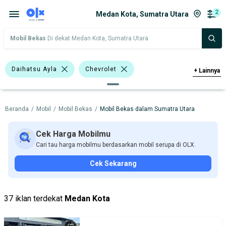
2
Medan Kota, Sumatra Utara
Mobil Bekas
Di dekat Medan Kota, Sumatra Utara
Daihatsu Ayla
Chevrolet
+
Lainnya
Daihatsu
Beranda
/
Mobil
/
Mobil Bekas
/
Mobil Bekas dalam Sumatra Utara
Harga
Merek Dan Model
Tahun
Tipe Bodi
Tipe Membership
Cek Harga Mobilmu
Cari tau harga mobilmu berdasarkan mobil serupa di OLX.
Cek Sekarang
37 iklan terdekat
Medan Kota