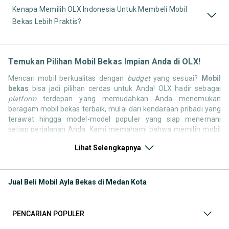
Kenapa Memilih OLX Indonesia Untuk Membeli Mobil
Bekas Lebih Praktis?
Temukan Pilihan Mobil Bekas Impian Anda di OLX!
Mencari mobil berkualitas dengan
budget
yang sesuai?
Mobil
bekas
bisa jadi pilihan cerdas untuk Anda! OLX hadir sebagai
platform
terdepan yang memudahkan Anda menemukan
beragam mobil bekas terbaik, mulai dari kendaraan pribadi yang
terawat hingga model-model populer yang siap menemani
setiap perjalanan Anda. Kami memahami bahwa memilih mobil
bekas butuh kepercayaan, oleh karena itu OLX menyediakan
Lihat Selengkapnya
ribuan daftar dari penjual terpercaya di seluruh Indonesia.
Jelajahi sekarang dan temukan mobil bekas yang paling sesuai
dengan gaya hidup, kebutuhan, dan
budget
Anda!
Jual Beli Mobil Ayla Bekas di Medan Kota
Memilih
mobil bekas
yang tepat tentu bukan perkara mudah.
Apakah Anda mencari mobil keluarga yang luas, SUV yang
tangguh untuk petualangan, sedan yang elegan untuk tampilan
PENCARIAN POPULER
berkelas, atau mobil kota yang irit dan lincah? Di OLX, Anda akan
menemukan berbagai pilihan mobil bekas dari berbagai merek