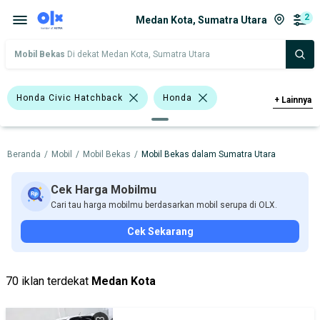
2
Medan Kota, Sumatra Utara
Mobil Bekas
Di dekat Medan Kota, Sumatra Utara
Honda Civic Hatchback
Honda
+
Lainnya
Nissan
Beranda
/
Mobil
/
Mobil Bekas
/
Mobil Bekas dalam Sumatra Utara
Harga
Merek Dan Model
Tahun
Tipe Bodi
Tipe Membership
Cek Harga Mobilmu
Cari tau harga mobilmu berdasarkan mobil serupa di OLX.
Cek Sekarang
70 iklan terdekat
Medan Kota