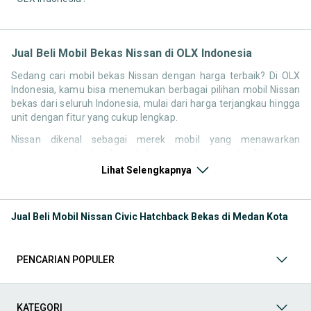
Jual Beli Mobil Bekas Nissan di OLX Indonesia
Sedang cari mobil bekas Nissan dengan harga terbaik? Di OLX
Indonesia, kamu bisa menemukan berbagai pilihan mobil Nissan
bekas dari seluruh Indonesia, mulai dari harga terjangkau hingga
unit dengan fitur yang cukup lengkap.
Nissan dikenal sebagai merek mobil yang menawarkan
kenyamanan berkendara, kabin yang lega, serta fitur yang
kompetitif di kelasnya. Hal ini membuat pencarian seperti mobil
Lihat Selengkapnya
bekas Nissan, harga Nissan bekas, atau Nissan second terbaik
tetap memiliki peminat di Indonesia.
Jual Beli Mobil Nissan Civic Hatchback Bekas di Medan Kota
Melalui halaman ini, kamu bisa langsung membandingkan
berbagai listing mobil bekas Nissan berdasarkan harga, tahun,
lokasi, hingga tipe kendaraan tanpa perlu berpindah platform.
PENCARIAN POPULER
Model Mobil Bekas Nissan yang Paling Banyak Dicari
Beberapa model Nissan memiliki permintaan yang cukup stabil di
KATEGORI