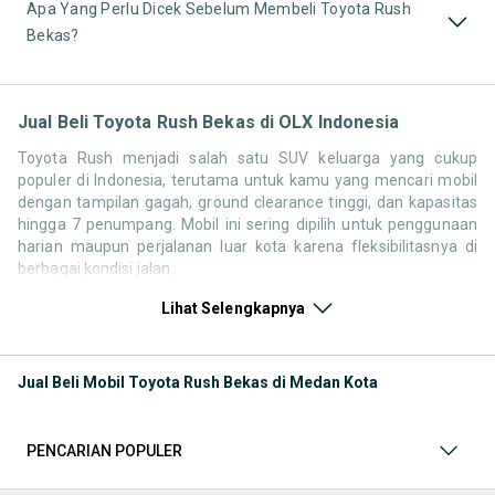
Apa Yang Perlu Dicek Sebelum Membeli Toyota Rush
Bekas?
Jual Beli Toyota Rush Bekas di OLX Indonesia
Toyota Rush menjadi salah satu SUV keluarga yang cukup
populer di Indonesia, terutama untuk kamu yang mencari mobil
dengan tampilan gagah, ground clearance tinggi, dan kapasitas
hingga 7 penumpang. Mobil ini sering dipilih untuk penggunaan
harian maupun perjalanan luar kota karena fleksibilitasnya di
berbagai kondisi jalan.
Di OLX Indonesia, kamu bisa menemukan berbagai pilihan
Lihat Selengkapnya
Toyota Rush bekas dari berbagai tahun dan varian, mulai dari
model lama dengan karakter SUV yang lebih kental hingga versi
terbaru dengan kenyamanan yang lebih modern.
Jual Beli Mobil Toyota Rush Bekas di Medan Kota
Perkembangan Toyota Rush di Indonesia
PENCARIAN POPULER
Toyota Rush telah mengalami perubahan cukup besar dari
generasi ke generasi, baik dari sisi desain maupun karakter