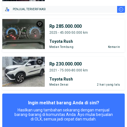
i
PENJUAL TERVERIFIKASI
Rp 285.000.000
2025 - 45.000-50.000 km
Toyota Rush
Medan Tembung
Kemarin
Rp 230.000.000
2021 - 75.000-80.000 km
Toyota Rush
Medan Denai
2 hari yang lalu
Ingin melihat barang Anda di sini?
Hasilkan uang tambahan sekarang dengan menjual
barang-barang di komunitas Anda. Ayo mulai berjualan
di OLX, semua jadi cepat dan mudah.