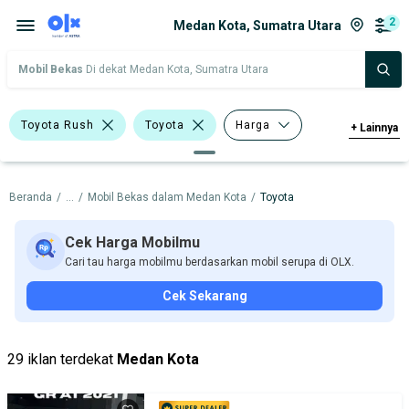
2
Medan Kota, Sumatra Utara
Mobil Bekas
Di dekat Medan Kota, Sumatra Utara
Toyota Rush
Toyota
Harga
+
Lainnya
Merek Dan Model
Tahun
Beranda
/
...
/
Mobil Bekas dalam Medan Kota
/
Toyota
Tipe Bodi
Tipe Membership
Cek Harga Mobilmu
Cari tau harga mobilmu berdasarkan mobil serupa di OLX.
Cek Sekarang
29 iklan terdekat
Medan Kota