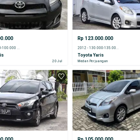
00.000
Rp 123.000.000
2012 - 95.000-100.000 km
2012 - 130.000-135.000 km
is
Toyota Yaris
20 Jul
Medan Perjuangan
00.000
Rp 105.000.000