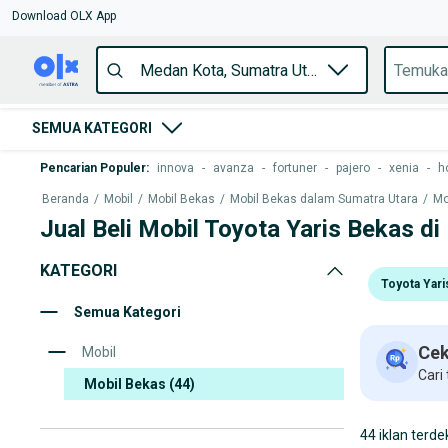
Download OLX App
SEMUA KATEGORI
Pencarian Populer
:
innova
-
avanza
-
fortuner
-
pajero
-
xenia
-
h
Beranda
/
Mobil
/
Mobil Bekas
/
Mobil Bekas dalam Sumatra Utara
/
Mo
Jual Beli Mobil Toyota Yaris Bekas d
KATEGORI
Toyota Yari
Semua Kategori
Cek
Mobil
Cari
Mobil Bekas
(44)
44 iklan terde