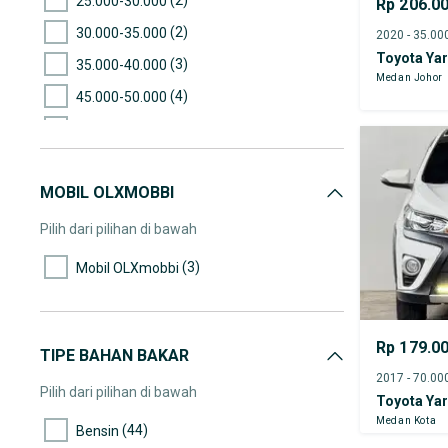
25.000-30.000
Rp 206.0
(2)
30.000-35.000
Toyota Yar
(3)
35.000-40.000
Medan Johor
(4)
45.000-50.000
(1)
50.000-55.000
(3)
60.000-65.000
MOBIL OLXMOBBI
(2)
65.000-70.000
(5)
70.000-75.000
Pilih dari pilihan di bawah
(1)
75.000-80.000
(3)
Mobil OLXmobbi
(3)
85.000-90.000
(1)
90.000-95.000
Rp 179.0
(2)
95.000-100.000
TIPE BAHAN BAKAR
(4)
100.000-105.000
Pilih dari pilihan di bawah
Toyota Yar
(1)
105.000-110.000
Medan Kota
(44)
Bensin
(3)