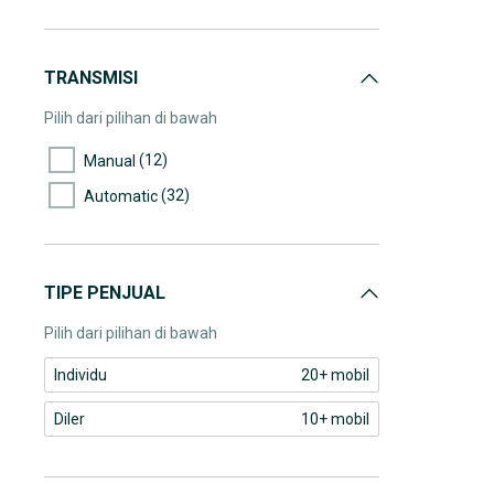
110.000-115.000
(1)
130.000-135.000
(2)
140.000-145.000
TRANSMISI
(1)
155.000-160.000
Pilih dari pilihan di bawah
(12)
Manual
(32)
Automatic
TIPE PENJUAL
Pilih dari pilihan di bawah
Individu
20+ mobil
Diler
10+ mobil