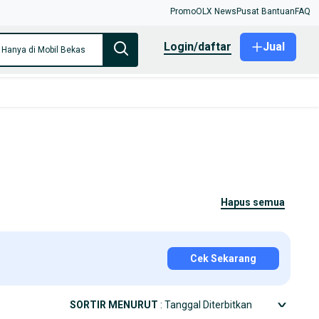
Promo
OLX News
Pusat Bantuan
FAQ
login/daftar
Jual
Hanya di Mobil Bekas
hapus semua
Cek Sekarang
SORTIR MENURUT
: Tanggal Diterbitkan