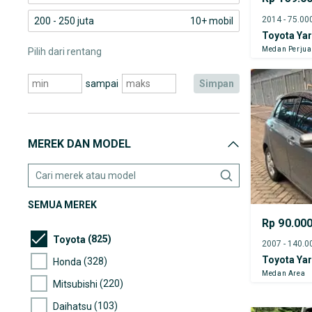
200 - 250 juta
10+ mobil
Toyota Yar
Medan Perju
Pilih dari rentang
sampai
simpan
MEREK DAN MODEL
SEMUA MEREK
Rp 90.00
(825)
Toyota
Toyota Yar
(328)
Honda
Medan Area
(220)
Mitsubishi
(103)
Daihatsu