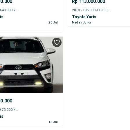
00.000
Rp 113.000.000
2020 - 35.000-40.000 km
2013 - 105.000-110.000 km
is
Toyota Yaris
20 Jul
Medan Johor
00.000
2017 - 70.000-75.000 km
is
15 Jul