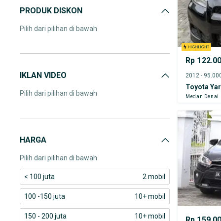
PRODUK DISKON
Pilih dari pilihan di bawah
Rp 122.0
IKLAN VIDEO
Toyota Yar
Pilih dari pilihan di bawah
Medan Denai
HARGA
Pilih dari pilihan di bawah
< 100 juta
2 mobil
100 -150 juta
10+ mobil
150 - 200 juta
10+ mobil
Rp 159.0