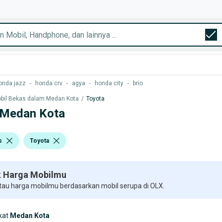
onda jazz
-
honda crv
-
agya
-
honda city
-
brio
bil Bekas dalam Medan Kota
/
Toyota
i Medan Kota
s
Toyota
 Harga Mobilmu
 tau harga mobilmu berdasarkan mobil serupa di OLX.
kat
Medan Kota