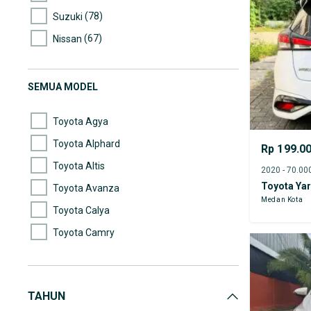
(78)
Suzuki
(67)
Nissan
(60)
Mercedes-Benz
(59)
Mazda
SEMUA MODEL
(59)
Wuling
Toyota Agya
Toyota Alphard
Rp 199.0
Toyota Altis
Toyota Yar
Toyota Avanza
Medan Kota
Toyota Calya
Toyota Camry
Toyota Corolla
Toyota Corolla Altis
TAHUN
Toyota Cygnus