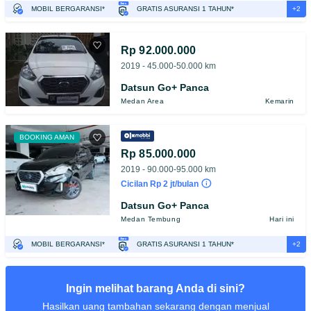
+2
MOBIL BERGARANSI*
GRATIS ASURANSI 1 TAHUN*
TEST DRIVE DARI RUMAH
GRATIS BIAYA JASA PERAWATAN*
Rp 92.000.000
2019 - 45.000-50.000 km
Datsun Go+ Panca
Medan Area
Kemarin
BOOKING AMAN
Rp 85.000.000
2019 - 90.000-95.000 km
Cicilan Rp 2 jt/bulan
Datsun Go+ Panca
Medan Tembung
Hari ini
+2
MOBIL BERGARANSI*
GRATIS ASURANSI 1 TAHUN*
TEST DRIVE DARI RUMAH
GRATIS BIAYA JASA PERAWATAN*
Ingin melihat barang Anda di sini?
Hasilkan uang tambahan sekarang dengan menjual