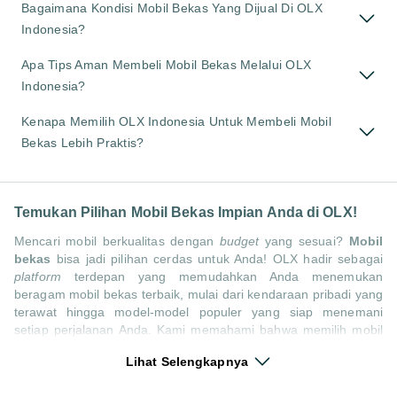
Bagaimana Kondisi Mobil Bekas Yang Dijual Di OLX
Indonesia?
Apa Tips Aman Membeli Mobil Bekas Melalui OLX
Indonesia?
Kenapa Memilih OLX Indonesia Untuk Membeli Mobil
Bekas Lebih Praktis?
Temukan Pilihan Mobil Bekas Impian Anda di OLX!
Mencari mobil berkualitas dengan
budget
yang sesuai?
Mobil
bekas
bisa jadi pilihan cerdas untuk Anda! OLX hadir sebagai
platform
terdepan yang memudahkan Anda menemukan
beragam mobil bekas terbaik, mulai dari kendaraan pribadi yang
terawat hingga model-model populer yang siap menemani
setiap perjalanan Anda. Kami memahami bahwa memilih mobil
bekas butuh kepercayaan, oleh karena itu OLX menyediakan
Lihat Selengkapnya
ribuan daftar dari penjual terpercaya di seluruh Indonesia.
Jelajahi sekarang dan temukan mobil bekas yang paling sesuai