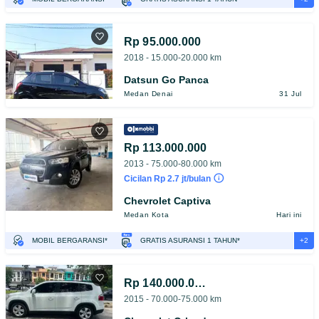
TEST DRIVE DARI RUMAH
GRATIS BIAYA JASA PERAWATAN*
Rp 95.000.000
2018 - 15.000-20.000 km
Datsun Go Panca
Medan Denai
31 Jul
Rp 113.000.000
2013 - 75.000-80.000 km
Cicilan Rp 2.7 jt/bulan
Chevrolet Captiva
Medan Kota
Hari ini
+2
MOBIL BERGARANSI*
GRATIS ASURANSI 1 TAHUN*
TEST DRIVE DARI RUMAH
GRATIS BIAYA JASA PERAWATAN*
Rp 140.000.000
2015 - 70.000-75.000 km