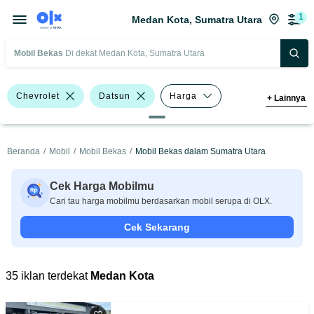
1
Medan Kota, Sumatra Utara
Mobil Bekas
Di dekat Medan Kota, Sumatra Utara
Chevrolet
Datsun
Harga
+
Lainnya
Merek Dan Model
Tahun
Beranda
/
Mobil
/
Mobil Bekas
/
Mobil Bekas dalam Sumatra Utara
Tipe Bodi
Tipe Membership
Cek Harga Mobilmu
Cari tau harga mobilmu berdasarkan mobil serupa di OLX.
Cek Sekarang
35 iklan terdekat
Medan Kota