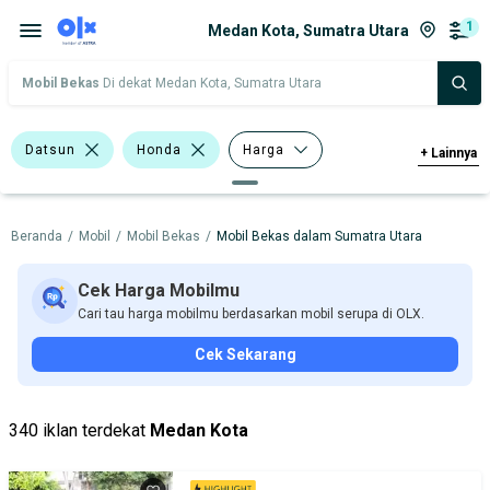
1
Medan Kota, Sumatra Utara
Mobil Bekas
Di dekat Medan Kota, Sumatra Utara
Datsun
Honda
Harga
+
Lainnya
Merek Dan Model
Tahun
Beranda
/
Mobil
/
Mobil Bekas
/
Mobil Bekas dalam Sumatra Utara
Tipe Bodi
Tipe Membership
Cek Harga Mobilmu
Cari tau harga mobilmu berdasarkan mobil serupa di OLX.
Cek Sekarang
340 iklan terdekat
Medan Kota