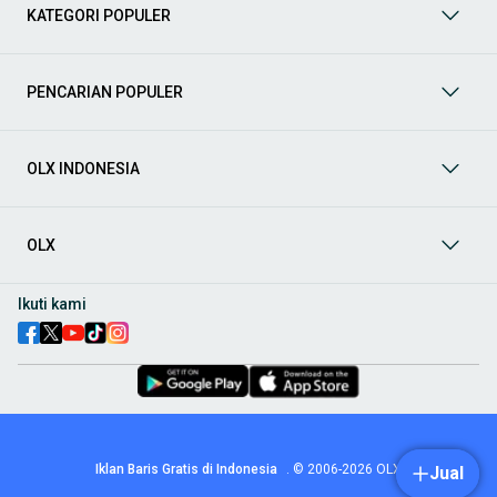
berbagai jenis mobil baru maupun bekas dengan kondisi
KATEGORI POPULER
prima dan riwayat yang jelas. Mulai dari Honda, Toyota,
Suzuki, hingga Mitsubishi, tersedia berbagai model MPV, SUV,
Sedan, dan lainnya.
PENCARIAN POPULER
Aksesoris Mobil
: Lengkapi tampilan dan fungsionalitas mobil
Anda dengan
aksesoris mobil
terbaik dari OLX! Temukan
beragam pilihan produk berkualitas tinggi, mulai dari
aksesoris interior seperti sarung jok dan karpet, hingga
OLX INDONESIA
aksesoris eksterior seperti
body kit
dan
roof rack
.
Audio Mobil
: Nikmati perjalanan Anda dengan pengalaman
audio terbaik bersama
audio mobil
dari OLX! Tersedia
OLX
berbagai pilihan
head unit
, speaker, amplifier, subwoofer,
hingga instalasi audio profesional. Cocok untuk Anda yang
ingin meningkatkan kualitas suara dalam kabin
mobil
,
Ikuti kami
menjadikan setiap perjalanan lebih menyenangkan.
Spare Part Mobil
: Jaga performa
mobil
Anda dengan
spare
part mobil
original dan berkualitas dari OLX! Temukan
berbagai komponen penting mulai dari filter oli, kampas rem,
busi, hingga komponen mesin lainnya.
Velg dan Ban Mobil
: Tingkatkan keamanan dan penampilan
mobil
Anda dengan pilihan
velg dan ban mobil
terbaik di
Iklan Baris Gratis di Indonesia
.
© 2006-2026
OLX
Jual
OLX! Tersedia berbagai ukuran dan desain velg, serta
beragam jenis ban untuk berbagai kondisi jalan.