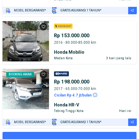
+2
MOBIL BERGARANSI*
GRATIS ASURANSI 1 TAHUN*
TEST DRIVE DARI RUMAH
GRATIS BIAYA JASA PERAWATAN*
Rp 153.000.000
2016 - 80.000-85.000 km
Honda Mobilio
Medan Kota
3 hari yang lalu
BOOKING AMAN
Rp 198.000.000
2017 - 65.000-70.000 km
Cicilan Rp 4.7 jt/bulan
Honda HR-V
Tebing Tinggi Kota
Hari ini
+2
MOBIL BERGARANSI*
GRATIS ASURANSI 1 TAHUN*
TEST DRIVE DARI RUMAH
GRATIS BIAYA JASA PERAWATAN*