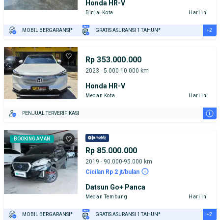
Honda HR-V
Binjai Kota
Hari ini
+2
MOBIL BERGARANSI*
GRATIS ASURANSI 1 TAHUN*
TEST DRIVE DARI RUMAH
GRATIS BIAYA JASA PERAWATAN*
Rp 353.000.000
2023 - 5.000-10.000 km
Honda HR-V
Medan Kota
Hari ini
i
PENJUAL TERVERIFIKASI
BOOKING AMAN
Rp 85.000.000
2019 - 90.000-95.000 km
Cicilan Rp 2 jt/bulan
Datsun Go+ Panca
Medan Tembung
Hari ini
+2
MOBIL BERGARANSI*
GRATIS ASURANSI 1 TAHUN*