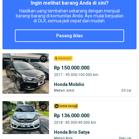
Ingin melihat barang Anda di sini?
Hasilkan uang tambahan sekarang dengan menjual
barang-barang di komunitas Anda. Ayo mulai berjualan
di OLX, semua jadi cepat dan mudah.
pasang iklan
Rp 150.000.000
2017 - 95.000-100.000 km
Honda Mobilio
Medan Johor
20 Jul
Rp 136.000.000
2018 - 85.000-90.000 km
Honda Brio Satya
Medan Kota
Hari ini