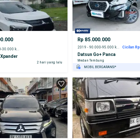
00.000
Rp 85.000.000
2019 - 90.000-95.000 km
Cicilan Rp
2024 - 25.000-30.000 km
Datsun Go+ Panca
 Xpander
Medan Tembung
2 hari yang lalu
MOBIL BERGARANSI*
GRATIS ASURANSI 1 TAHUN*
TEST DRIVE DARI RUMAH
GRATIS BIAYA JASA PERAWATAN*