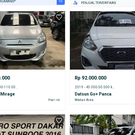
+3
RGARANSI*
PENJUAL TERVERIFIKASI
URANSI 1 TAHUN*
E DARI RUMAH
AYA JASA PERAWATAN*
0.000
Rp 92.000.000
2013 - 105.000-110.000 km
2019 - 45.000-50.000 km
 Mirage
Datsun Go+ Panca
Hari ini
Medan Area