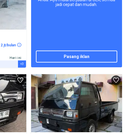
jadi cepat dan mudah.
 2 jt/bulan
pasang iklan
Hari ini
+3