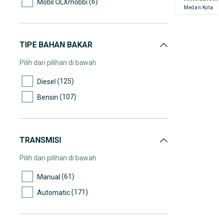
(6)
Mobil OLXmobbi
Medan Kota
(5)
50.000-55.000
(6)
55.000-60.000
(8)
60.000-65.000
TIPE BAHAN BAKAR
(19)
65.000-70.000
Pilih dari pilihan di bawah
(9)
70.000-75.000
(125)
Diesel
(7)
75.000-80.000
(107)
Bensin
(12)
80.000-85.000
(16)
85.000-90.000
(6)
90.000-95.000
TRANSMISI
(19)
95.000-100.000
Pilih dari pilihan di bawah
(2)
100.000-105.000
(61)
Manual
(5)
105.000-110.000
(171)
Automatic
(4)
110.000-115.000
(9)
115.000-120.000