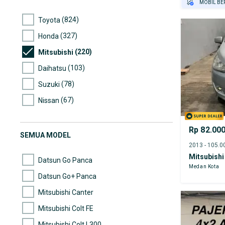
MOBIL BE
GRATIS AS
(824)
Toyota
TEST DRIV
(327)
Honda
GRATIS BI
(220)
Mitsubishi
(103)
Daihatsu
(78)
Suzuki
(67)
Nissan
(60)
Mercedes-Benz
Rp 82.00
(59)
Mazda
SEMUA MODEL
(59)
Wuling
Mitsubishi
Datsun Go Panca
Medan Kota
Datsun Go+ Panca
Mitsubishi Canter
Mitsubishi Colt FE
Mitsubishi Colt L300