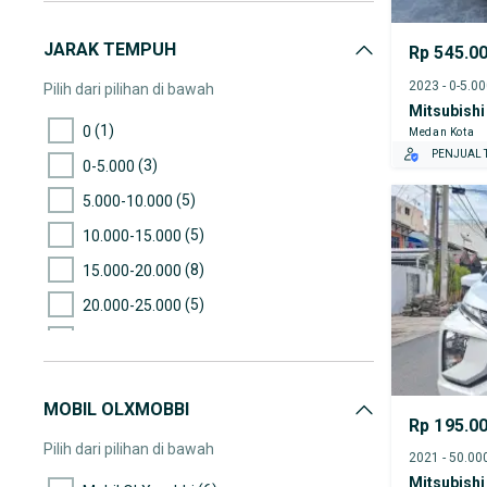
JARAK TEMPUH
Rp 545.0
2023 - 0-5.0
Pilih dari pilihan di bawah
Mitsubishi
(1)
0
Medan Kota
PENJUAL T
(3)
0-5.000
(5)
5.000-10.000
(5)
10.000-15.000
(8)
15.000-20.000
(5)
20.000-25.000
(7)
25.000-30.000
(5)
30.000-35.000
MOBIL OLXMOBBI
(10)
35.000-40.000
Rp 195.0
(9)
40.000-45.000
Pilih dari pilihan di bawah
(15)
45.000-50.000
Mitsubishi