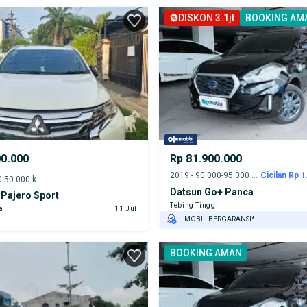
DISKON 3.1jt
BOOKING AM
00.000
Rp 81.900.000
2019 - 90.000-95.000 km
Cicilan Rp 1
2016 - 45.000-50.000 km
Datsun Go+ Panca
 Pajero Sport
Tebing Tinggi
a
11 Jul
MOBIL BERGARANSI*
GRATIS ASURANSI 1 TAHUN*
BOOKING AMAN
TEST DRIVE DARI RUMAH
GRATIS BIAYA JASA PERAWATAN*