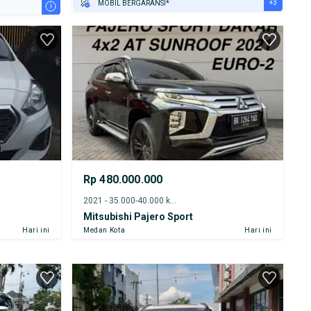
+3
MOBIL BERGARANSI*
i
GRATIS ASURANSI 1 TAHUN*
TEST DRIVE DARI RUMAH
GRATIS BIAYA JASA PERAWATAN*
Rp 480.000.000
2021 - 35.000-40.000 km
Mitsubishi Pajero Sport
Hari ini
Medan Kota
Hari ini