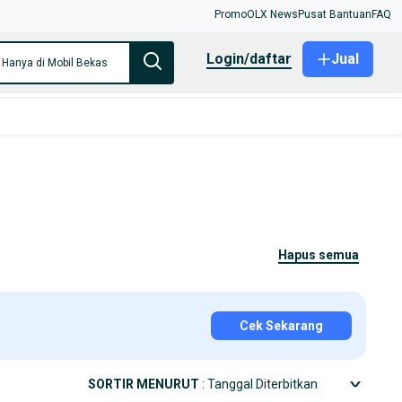
Promo
OLX News
Pusat Bantuan
FAQ
login/daftar
Jual
Hanya di Mobil Bekas
hapus semua
Cek Sekarang
SORTIR MENURUT
: Tanggal Diterbitkan