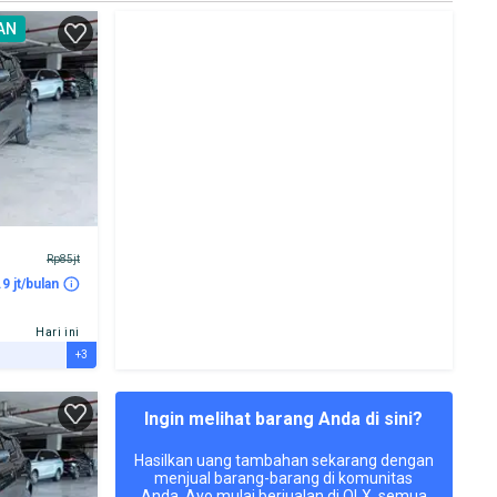
AN
Rp85jt
.9 jt/bulan
Hari ini
+3
Ingin melihat barang Anda di sini?
Hasilkan uang tambahan sekarang dengan
menjual barang-barang di komunitas
Anda. Ayo mulai berjualan di OLX, semua