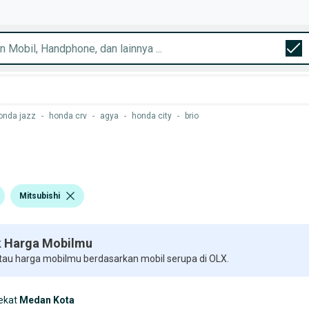
onda jazz
-
honda crv
-
agya
-
honda city
-
brio
Mitsubishi
 Harga Mobilmu
 tau harga mobilmu berdasarkan mobil serupa di OLX.
ekat
Medan Kota