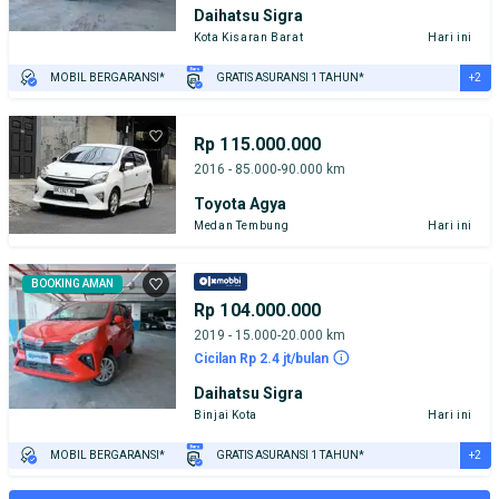
Daihatsu Sigra
Kota Kisaran Barat
Hari ini
+2
MOBIL BERGARANSI*
GRATIS ASURANSI 1 TAHUN*
TEST DRIVE DARI RUMAH
GRATIS BIAYA JASA PERAWATAN*
Rp 115.000.000
2016 - 85.000-90.000 km
Toyota Agya
Medan Tembung
Hari ini
BOOKING AMAN
Rp 104.000.000
2019 - 15.000-20.000 km
Cicilan Rp 2.4 jt/bulan
Daihatsu Sigra
Binjai Kota
Hari ini
+2
MOBIL BERGARANSI*
GRATIS ASURANSI 1 TAHUN*
TEST DRIVE DARI RUMAH
GRATIS BIAYA JASA PERAWATAN*