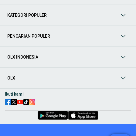
Mobil
: Temukan berbagai pilihan mobil berkualitas dan
terpercaya di OLX! Dapatkan penawaran terbaik untuk
berbagai jenis mobil baru maupun bekas dengan kondisi
KATEGORI POPULER
prima dan riwayat yang jelas. Mulai dari Honda, Toyota,
Suzuki, hingga Mitsubishi, tersedia berbagai model MPV, SUV,
Sedan, dan lainnya.
PENCARIAN POPULER
Aksesoris Mobil
: Lengkapi tampilan dan fungsionalitas mobil
Anda dengan
aksesoris mobil
terbaik dari OLX! Temukan
beragam pilihan produk berkualitas tinggi, mulai dari
aksesoris interior seperti sarung jok dan karpet, hingga
OLX INDONESIA
aksesoris eksterior seperti
body kit
dan
roof rack
.
Audio Mobil
: Nikmati perjalanan Anda dengan pengalaman
audio terbaik bersama
audio mobil
dari OLX! Tersedia
OLX
berbagai pilihan
head unit
, speaker, amplifier, subwoofer,
hingga instalasi audio profesional. Cocok untuk Anda yang
ingin meningkatkan kualitas suara dalam kabin
mobil
,
Ikuti kami
menjadikan setiap perjalanan lebih menyenangkan.
Spare Part Mobil
: Jaga performa
mobil
Anda dengan
spare
part mobil
original dan berkualitas dari OLX! Temukan
berbagai komponen penting mulai dari filter oli, kampas rem,
busi, hingga komponen mesin lainnya.
Velg dan Ban Mobil
: Tingkatkan keamanan dan penampilan
mobil
Anda dengan pilihan
velg dan ban mobil
terbaik di