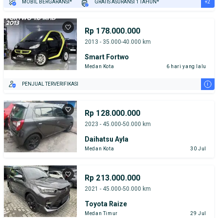
+2
MOBIL BERGARANSI*
GRATIS ASURANSI 1 TAHUN*
TEST DRIVE DARI RUMAH
GRATIS BIAYA JASA PERAWATAN*
Rp 178.000.000
2013 - 35.000-40.000 km
Smart Fortwo
Medan Kota
6 hari yang lalu
i
PENJUAL TERVERIFIKASI
Rp 128.000.000
2023 - 45.000-50.000 km
Daihatsu Ayla
Medan Kota
30 Jul
Rp 213.000.000
2021 - 45.000-50.000 km
Toyota Raize
Medan Timur
29 Jul