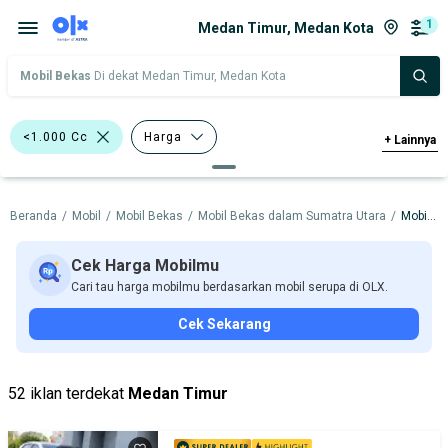
1
Medan Timur, Medan Kota
Mobil Bekas
Di dekat Medan Timur, Medan Kota
<1.000 Cc
Harga
+
Lainnya
Merek Dan Model
Tahun
Beranda
/
Mobil
/
Mobil Bekas
/
Mobil Bekas dalam Sumatra Utara
/
Mobil Bekas dalam Medan Kota
Tipe Bodi
Tipe Membership
Cek Harga Mobilmu
Cari tau harga mobilmu berdasarkan mobil serupa di OLX.
Cek Sekarang
52 iklan terdekat
Medan Timur