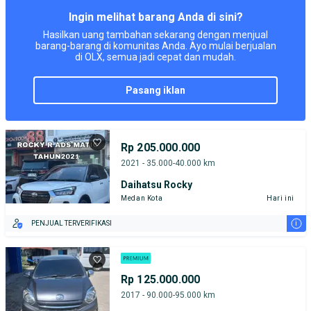
Ingin melihat barang Anda di sini?
Hasilkan uang tambahan sekarang dengan menjual
barang-barang di komunitas Anda. Ayo mulai berjualan
di OLX, semua jadi cepat dan mudah.
pasang iklan
Rp 205.000.000
2021 - 35.000-40.000 km
Daihatsu Rocky
Medan Kota
Hari ini
i
PENJUAL TERVERIFIKASI
Rp 125.000.000
2017 - 90.000-95.000 km