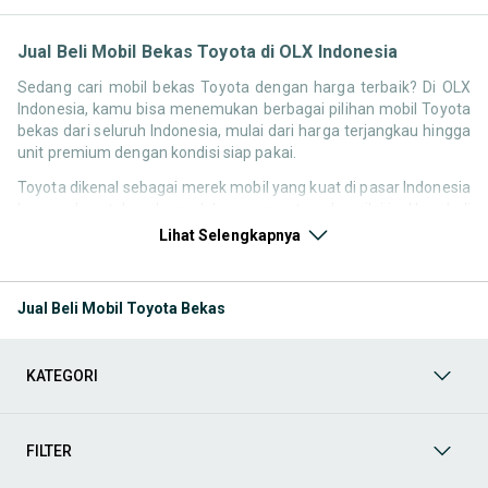
Jual Beli Mobil Bekas Toyota di OLX Indonesia
Sedang cari mobil bekas Toyota dengan harga terbaik? Di OLX
Indonesia, kamu bisa menemukan berbagai pilihan mobil Toyota
bekas dari seluruh Indonesia, mulai dari harga terjangkau hingga
unit premium dengan kondisi siap pakai.
Toyota dikenal sebagai merek mobil yang kuat di pasar Indonesia
karena daya tahan, kemudahan perawatan, dan nilai jual kembali
yang stabil. Itu sebabnya pencarian seperti
mobil bekas Toyota
,
Lihat Selengkapnya
harga Toyota bekas
, atau
Toyota second terbaik
terus tinggi
setiap waktu.
Jual Beli Mobil Toyota Bekas
Melalui halaman ini, kamu bisa langsung membandingkan
berbagai listing mobil Toyota bekas berdasarkan harga, tahun,
lokasi, hingga tipe kendaraan tanpa harus berpindah platform.
KATEGORI
Model Mobil Bekas Toyota yang Paling Banyak Dicari
Beberapa model Toyota memiliki demand tinggi di pasar mobil
FILTER
bekas karena reputasi dan kebutuhan pengguna di Indonesia.