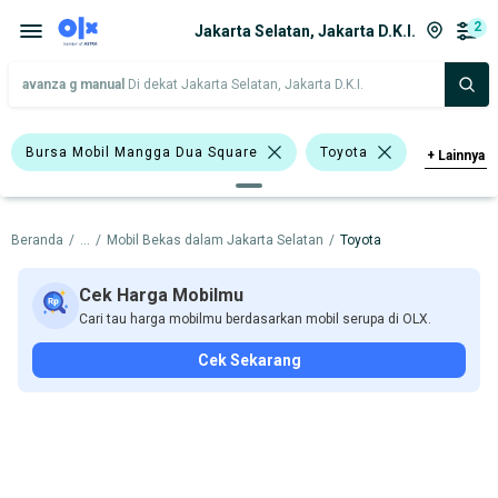
2
Jakarta Selatan, Jakarta D.K.I.
avanza g manual
Di dekat Jakarta Selatan, Jakarta D.K.I.
Bursa Mobil Mangga Dua Square
Toyota
+
Lainnya
Harga
Merek Dan Model
Tahun
Beranda
/
...
/
Mobil Bekas dalam Jakarta Selatan
/
Toyota
Tipe Bodi
Tipe Membership
Cek Harga Mobilmu
Cari tau harga mobilmu berdasarkan mobil serupa di OLX.
Cek Sekarang