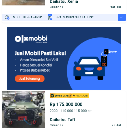
Daihatsu Xenia
Cilandak
Hari ini
+3
MOBIL BERGARANSI*
GRATIS ASURANSI 1 TAHUN*
TEST DRIVE DARI RUMAH
GRATIS BIAYA JASA PERAWATAN*
PENJUAL TERVERIFIKASI
Rp 175.000.000
2000 - 110.000-115.000 km
Daihatsu Taft
Cilandak
29 Jul