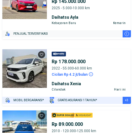
Rp 145.000.000
2025 - 5.000-10.000 km
Daihatsu Ayla
Kebayoran Baru
Kemarin
i
PENJUAL TERVERIFIKASI
Rp 178.000.000
2022 - 55.000-60.000 km
Cicilan Rp 4.2 jt/bulan
Daihatsu Xenia
Cilandak
Hari ini
+3
MOBIL BERGARANSI*
GRATIS ASURANSI 1 TAHUN*
TEST DRIVE DARI RUMAH
GRATIS BIAYA JASA PERAWATAN*
PENJUAL TERVERIFIKASI
Rp 89.000.000
2010 - 120.000-125.000 km