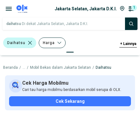
1
Jakarta Selatan, Jakarta D.K.I.
daihatsu
Di dekat Jakarta Selatan, Jakarta D.K.I.
Daihatsu
Harga
+
Lainnya
Merek Dan Model
Tahun
Beranda
/
...
/
Mobil Bekas dalam Jakarta Selatan
/
Daihatsu
Tipe Bodi
Tipe Membership
Cek Harga Mobilmu
Cari tau harga mobilmu berdasarkan mobil serupa di OLX.
Cek Sekarang