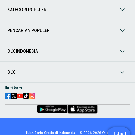
Suzuki, hingga Mitsubishi, tersedia berbagai model MPV, SUV,
Sedan, dan lainnya.
KATEGORI POPULER
Aksesoris Mobil
: Lengkapi tampilan dan fungsionalitas mobil
Anda dengan
aksesoris mobil
terbaik dari OLX! Temukan
beragam pilihan produk berkualitas tinggi, mulai dari
PENCARIAN POPULER
aksesoris interior seperti sarung jok dan karpet, hingga
aksesoris eksterior seperti
body kit
dan
roof rack
.
Audio Mobil
: Nikmati perjalanan Anda dengan pengalaman
audio terbaik bersama
audio mobil
dari OLX! Tersedia
OLX INDONESIA
berbagai pilihan
head unit
, speaker, amplifier, subwoofer,
hingga instalasi audio profesional. Cocok untuk Anda yang
ingin meningkatkan kualitas suara dalam kabin
mobil
,
OLX
menjadikan setiap perjalanan lebih menyenangkan.
Spare Part Mobil
: Jaga performa
mobil
Anda dengan
spare
part mobil
original dan berkualitas dari OLX! Temukan
Ikuti kami
berbagai komponen penting mulai dari filter oli, kampas rem,
busi, hingga komponen mesin lainnya.
Velg dan Ban Mobil
: Tingkatkan keamanan dan penampilan
mobil
Anda dengan pilihan
velg dan ban mobil
terbaik di
OLX! Tersedia berbagai ukuran dan desain velg, serta
beragam jenis ban untuk berbagai kondisi jalan.
Truk & Kendaraan Komersial:
Dukung operasional bisnis Anda
Iklan Baris Gratis di Indonesia
.
© 2006-2026
OLX
dengan pilihan
truk & kendaraan komersial
dari OLX!
Jual