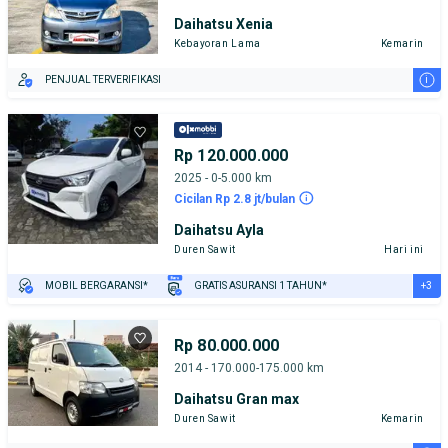
Daihatsu Xenia
Kebayoran Lama
Kemarin
i
PENJUAL TERVERIFIKASI
Rp 120.000.000
2025 - 0-5.000 km
Cicilan Rp 2.8 jt/bulan
Daihatsu Ayla
Duren Sawit
Hari ini
+3
MOBIL BERGARANSI*
GRATIS ASURANSI 1 TAHUN*
TEST DRIVE DARI RUMAH
GRATIS BIAYA JASA PERAWATAN*
PENJUAL TERVERIFIKASI
Rp 80.000.000
2014 - 170.000-175.000 km
Daihatsu Gran max
Duren Sawit
Kemarin