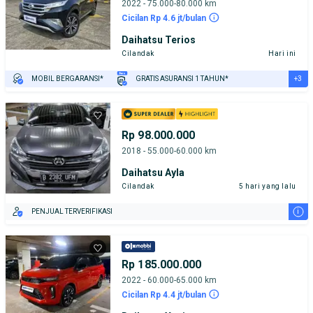
2022 - 75.000-80.000 km
Cicilan Rp 4.6 jt/bulan
Daihatsu Terios
Cilandak
Hari ini
+3
MOBIL BERGARANSI*
GRATIS ASURANSI 1 TAHUN*
TEST DRIVE DARI RUMAH
GRATIS BIAYA JASA PERAWATAN*
PENJUAL TERVERIFIKASI
Rp 98.000.000
2018 - 55.000-60.000 km
Daihatsu Ayla
Cilandak
5 hari yang lalu
i
PENJUAL TERVERIFIKASI
Rp 185.000.000
2022 - 60.000-65.000 km
Cicilan Rp 4.4 jt/bulan