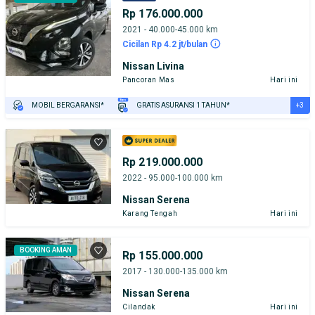
Rp 176.000.000
2021 - 40.000-45.000 km
Cicilan Rp 4.2 jt/bulan
Nissan Livina
Pancoran Mas
Hari ini
+3
MOBIL BERGARANSI*
GRATIS ASURANSI 1 TAHUN*
TEST DRIVE DARI RUMAH
GRATIS BIAYA JASA PERAWATAN*
PENJUAL TERVERIFIKASI
Rp 219.000.000
2022 - 95.000-100.000 km
Nissan Serena
Karang Tengah
Hari ini
BOOKING AMAN
Rp 155.000.000
2017 - 130.000-135.000 km
Nissan Serena
Cilandak
Hari ini