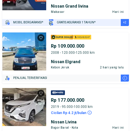
Nissan Grand livina
Makasar
Hari ini
+2
MOBIL BERGARANSI*
GRATIS ASURANSI 1 TAHUN*
TEST DRIVE DARI RUMAH
GRATIS BIAYA JASA PERAWATAN*
Rp 109.000.000
2008 - 120.000-125.000 km
Nissan Elgrand
Kebon Jeruk
2 hari yang lalu
i
PENJUAL TERVERIFIKASI
Rp 177.000.000
2019 - 95.000-100.000 km
Cicilan Rp 4.2 jt/bulan
Nissan Livina
Bogor Barat - Kota
Hari ini