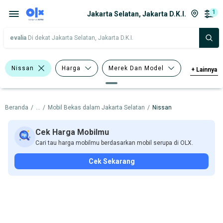
1
Jakarta Selatan, Jakarta D.K.I.
evalia
Di dekat Jakarta Selatan, Jakarta D.K.I.
Nissan
Harga
Merek Dan Model
+
Lainnya
Tahun
Tipe Bodi
Beranda
/
...
/
Mobil Bekas dalam Jakarta Selatan
/
Nissan
Tipe Membership
Cek Harga Mobilmu
Cari tau harga mobilmu berdasarkan mobil serupa di OLX.
Cek Sekarang