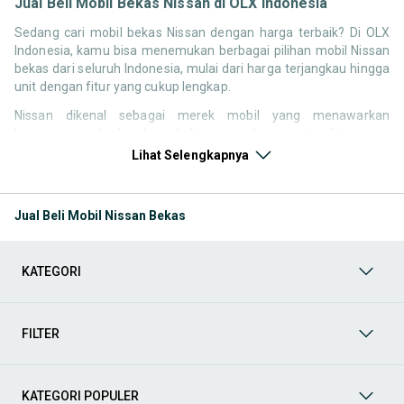
Jual Beli Mobil Bekas Nissan di OLX Indonesia
Sedang cari mobil bekas Nissan dengan harga terbaik? Di OLX
Indonesia, kamu bisa menemukan berbagai pilihan mobil Nissan
bekas dari seluruh Indonesia, mulai dari harga terjangkau hingga
unit dengan fitur yang cukup lengkap.
Nissan dikenal sebagai merek mobil yang menawarkan
kenyamanan berkendara, kabin yang lega, serta fitur yang
kompetitif di kelasnya. Hal ini membuat pencarian seperti mobil
Lihat Selengkapnya
bekas Nissan, harga Nissan bekas, atau Nissan second terbaik
tetap memiliki peminat di Indonesia.
Jual Beli Mobil Nissan Bekas
Melalui halaman ini, kamu bisa langsung membandingkan
berbagai listing mobil bekas Nissan berdasarkan harga, tahun,
lokasi, hingga tipe kendaraan tanpa perlu berpindah platform.
KATEGORI
Model Mobil Bekas Nissan yang Paling Banyak Dicari
Beberapa model Nissan memiliki permintaan yang cukup stabil di
FILTER
pasar mobil bekas, baik untuk kebutuhan keluarga maupun
penggunaan harian.
KATEGORI POPULER
Mobil keluarga dan MPV