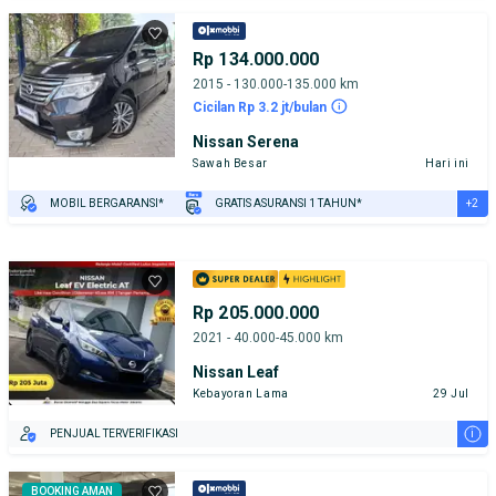
Rp 134.000.000
2015 - 130.000-135.000 km
Cicilan Rp 3.2 jt/bulan
Nissan Serena
Sawah Besar
Hari ini
+2
MOBIL BERGARANSI*
GRATIS ASURANSI 1 TAHUN*
TEST DRIVE DARI RUMAH
GRATIS BIAYA JASA PERAWATAN*
Rp 205.000.000
2021 - 40.000-45.000 km
Nissan Leaf
Kebayoran Lama
29 Jul
i
PENJUAL TERVERIFIKASI
BOOKING AMAN