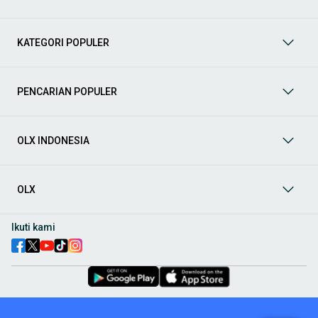
Mobil
: Temukan berbagai pilihan mobil berkualitas dan
terpercaya di OLX! Dapatkan penawaran terbaik untuk
berbagai jenis mobil baru maupun bekas dengan kondisi
KATEGORI POPULER
prima dan riwayat yang jelas. Mulai dari Honda, Toyota,
Suzuki, hingga Mitsubishi, tersedia berbagai model MPV, SUV,
Sedan, dan lainnya.
PENCARIAN POPULER
Aksesoris Mobil
: Lengkapi tampilan dan fungsionalitas mobil
Anda dengan
aksesoris mobil
terbaik dari OLX! Temukan
beragam pilihan produk berkualitas tinggi, mulai dari
aksesoris interior seperti sarung jok dan karpet, hingga
OLX INDONESIA
aksesoris eksterior seperti
body kit
dan
roof rack
.
Audio Mobil
: Nikmati perjalanan Anda dengan pengalaman
audio terbaik bersama
audio mobil
dari OLX! Tersedia
OLX
berbagai pilihan
head unit
, speaker, amplifier, subwoofer,
hingga instalasi audio profesional. Cocok untuk Anda yang
ingin meningkatkan kualitas suara dalam kabin
mobil
,
Ikuti kami
menjadikan setiap perjalanan lebih menyenangkan.
Spare Part Mobil
: Jaga performa
mobil
Anda dengan
spare
part mobil
original dan berkualitas dari OLX! Temukan
berbagai komponen penting mulai dari filter oli, kampas rem,
busi, hingga komponen mesin lainnya.
Velg dan Ban Mobil
: Tingkatkan keamanan dan penampilan