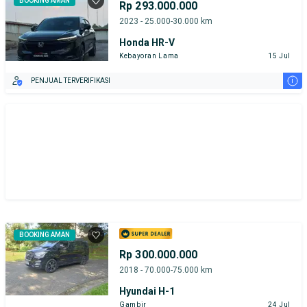
BOOKING AMAN
Rp 293.000.000
Toyota Yaris
Honda
Hyundai
2023 - 25.000-30.000 km
Honda HR-V
Suzuki
Toyota
Kebayoran Lama
15 Jul
Harga
Merek Dan Model
Tahun
i
PENJUAL TERVERIFIKASI
Tipe Bodi
Tipe Membership
BOOKING AMAN
Rp 300.000.000
2018 - 70.000-75.000 km
Hyundai H-1
Gambir
24 Jul