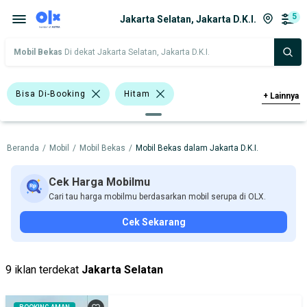
5
Jakarta Selatan, Jakarta D.K.I.
Mobil Bekas
Di dekat Jakarta Selatan, Jakarta D.K.I.
Bisa Di-Booking
Hitam
+
Lainnya
Bursa Mobil Blok M Square
Beranda
/
Mobil
/
Mobil Bekas
/
Mobil Bekas dalam Jakarta D.K.I.
Bursa Mobil Kelapa Gading
Bursa Mobil Bintaro
Cek Harga Mobilmu
Cari tau harga mobilmu berdasarkan mobil serupa di OLX.
Bursa Gading Auto Center
Cek Sekarang
Bursa Blok M Mall
Bursa BEZ Paramount Serpong
9 iklan terdekat
Jakarta Selatan
Bursa Mobil Bekas Giant (BMB)