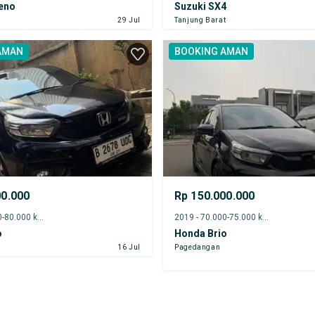
leno
Suzuki SX4
29 Jul
Tanjung Barat
AMAN
BOOKING AMAN
00.000
Rp 150.000.000
2019 - 75.000-80.000 km
2019 - 70.000-75.000 km
o
Honda Brio
16 Jul
Pagedangan