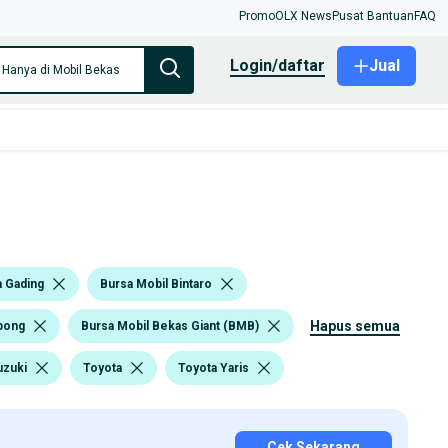
Promo
OLX News
Pusat Bantuan
FAQ
login/daftar
Jual
Hanya di Mobil Bekas
a Gading
Bursa Mobil Bintaro
hapus semua
pong
Bursa Mobil Bekas Giant (BMB)
uzuki
Toyota
Toyota Yaris
Cek Sekarang