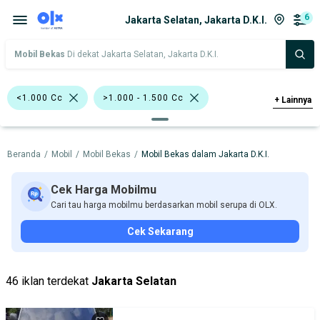
6
Jakarta Selatan, Jakarta D.K.I.
Mobil Bekas
Di dekat Jakarta Selatan, Jakarta D.K.I.
<1.000 Cc
>1.000 - 1.500 Cc
+
Lainnya
Individu
Silver
Merah
Beranda
/
Mobil
/
Mobil Bekas
/
Mobil Bekas dalam Jakarta D.K.I.
Lainnya
Minibus
Toyota Avanza
Toyota Rush
Daihatsu
Nissan
Cek Harga Mobilmu
Cari tau harga mobilmu berdasarkan mobil serupa di OLX.
Suzuki
Toyota
Cek Sekarang
Harga
Merek Dan Model
Tahun
Tipe Bodi
Tipe Membership
46 iklan terdekat
Jakarta Selatan