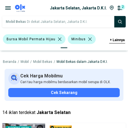
2
Jakarta Selatan, Jakarta D.K.I.
Mobil Bekas
Di dekat Jakarta Selatan, Jakarta D.K.I.
Bursa Mobil Permata Hijau
Minibus
+
Lainnya
Harga
Merek Dan Model
Tahun
Beranda
/
Mobil
/
Mobil Bekas
/
Mobil Bekas dalam Jakarta D.K.I.
Tipe Bodi
Tipe Membership
Cek Harga Mobilmu
Cari tau harga mobilmu berdasarkan mobil serupa di OLX.
Cek Sekarang
14 iklan terdekat
Jakarta Selatan