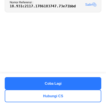
Nomor Referensi :
Salin
18.931c2117.1786183747.73e71bbd
Coba Lagi
Hubungi CS