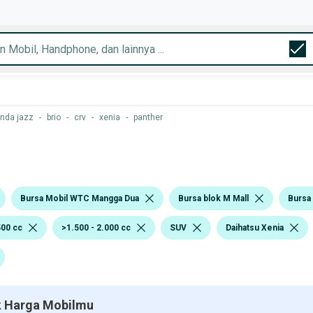
nda jazz
-
brio
-
crv
-
xenia
-
panther
Bursa Mobil WTC Mangga Dua
Bursa blok M Mall
Bursa
500 cc
>1.500 - 2.000 cc
SUV
Daihatsu Xenia
 Harga Mobilmu