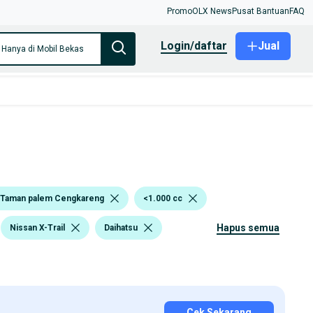
Promo
OLX News
Pusat Bantuan
FAQ
login/daftar
Jual
Hanya di Mobil Bekas
 Taman palem Cengkareng
<1.000 cc
hapus semua
Nissan X-Trail
Daihatsu
Cek Sekarang