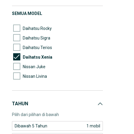
(27)
Wuling
(25)
Mercedes-Benz
SEMUA MODEL
(20)
Suzuki
Daihatsu Rocky
Daihatsu Sigra
Daihatsu Terios
Daihatsu Xenia
Nissan Juke
Nissan Livina
Nissan X-Trail
TAHUN
Pilih dari pilihan di bawah
Dibawah 5 Tahun
1 mobil