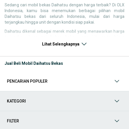
Sedang cari mobil bekas Daihatsu dengan harga terbaik? Di OLX
Indonesia, kamu bisa menemukan berbagai pilihan mobil
Daihatsu bekas dari seluruh Indonesia, mulai dari harga
terjangkau hingga unit dengan kondisi siap pakai.
Daihatsu dikenal sebagai merek mobil yang menawarkan harga
terjangkau, konsumsi bahan bakar yang irit, serta biaya
perawatan yang relatif rendah. Hal ini membuat pencarian
Lihat Selengkapnya
seperti mobil bekas Daihatsu, harga Daihatsu bekas, atau
Daihatsu second murah tetap tinggi di Indonesia, terutama untuk
kebutuhan mobil pertama maupun kendaraan operasional.
Jual Beli Mobil Daihatsu Bekas
Melalui halaman ini, kamu bisa langsung membandingkan
berbagai listing mobil bekas Daihatsu berdasarkan harga, tahun,
lokasi, hingga tipe kendaraan tanpa perlu berpindah platform.
PENCARIAN POPULER
Model Mobil Bekas Daihatsu yang Paling Banyak Dicari
KATEGORI
Beberapa model Daihatsu memiliki permintaan tinggi di pasar
mobil bekas karena fungsional, ekonomis, dan mudah digunakan
untuk berbagai kebutuhan.
FILTER
Mobil keluarga dan MPV