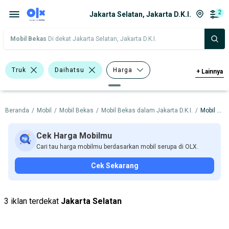
2
Jakarta Selatan, Jakarta D.K.I.
Mobil Bekas
Di dekat Jakarta Selatan, Jakarta D.K.I.
Truk
Daihatsu
Harga
+
Lainnya
Merek Dan Model
Tahun
Beranda
/
Mobil
/
Mobil Bekas
/
Mobil Bekas dalam Jakarta D.K.I.
/
Mobil Bekas dalam Jakarta Selatan
Tipe Bodi
Tipe Membership
Cek Harga Mobilmu
Cari tau harga mobilmu berdasarkan mobil serupa di OLX.
Cek Sekarang
3 iklan terdekat
Jakarta Selatan