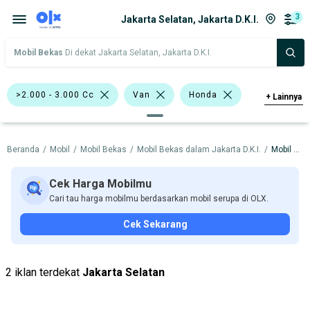
3
Jakarta Selatan, Jakarta D.K.I.
Mobil Bekas
Di dekat Jakarta Selatan, Jakarta D.K.I.
>2.000 - 3.000 Cc
Van
Honda
+
Lainnya
Harga
Merek Dan Model
Tahun
Beranda
/
Mobil
/
Mobil Bekas
/
Mobil Bekas dalam Jakarta D.K.I.
/
Mobil Bekas dalam Jakarta Selatan
Tipe Bodi
Tipe Membership
Cek Harga Mobilmu
Cari tau harga mobilmu berdasarkan mobil serupa di OLX.
Cek Sekarang
2 iklan terdekat
Jakarta Selatan