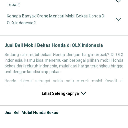
Tepat?
Kenapa Banyak Orang Mencari Mobil Bekas Honda Di
OLX Indonesia?
Jual Beli Mobil Bekas Honda di OLX Indonesia
Sedang cari mobil bekas Honda dengan harga terbaik? Di OLX
Indonesia, kamu bisa menemukan berbagai pilihan mobil Honda
bekas dari seluruh Indonesia, mulai dari harga terjangkau hingga
unit dengan kondisi siap pakai.
Honda dikenal sebagai salah satu merek mobil favorit di
Indonesia karena desainnya yang modern, performa mesin yang
responsif, serta kenyamanan berkendara. Tidak heran jika
Lihat Selengkapnya
pencarian seperti mobil bekas Honda, harga Honda bekas, atau
Honda second terbaik terus tinggi setiap waktu.
Jual Beli Mobil Honda Bekas
Melalui halaman ini, kamu bisa langsung membandingkan
berbagai listing mobil bekas Honda berdasarkan harga, tahun,
lokasi, hingga tipe kendaraan tanpa perlu berpindah platform.