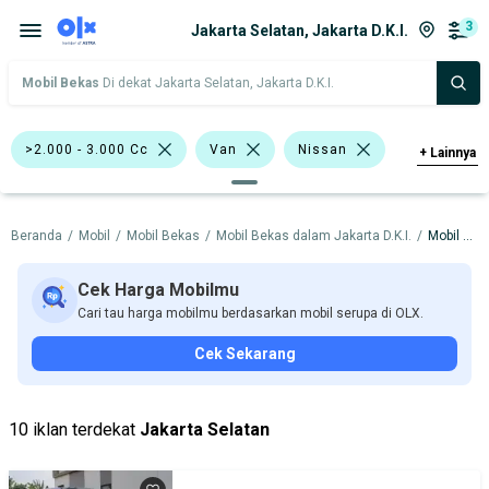
3
Jakarta Selatan, Jakarta D.K.I.
Mobil Bekas
Di dekat Jakarta Selatan, Jakarta D.K.I.
>2.000 - 3.000 Cc
Van
Nissan
+
Lainnya
Harga
Merek Dan Model
Tahun
Beranda
/
Mobil
/
Mobil Bekas
/
Mobil Bekas dalam Jakarta D.K.I.
/
Mobil Bekas dalam Jakarta Selatan
Tipe Bodi
Tipe Membership
Cek Harga Mobilmu
Cari tau harga mobilmu berdasarkan mobil serupa di OLX.
Cek Sekarang
10 iklan terdekat
Jakarta Selatan