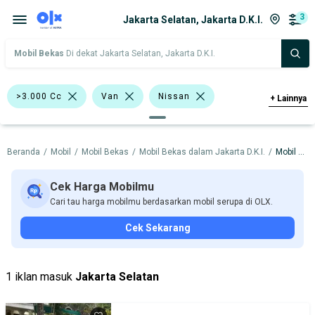
3
Jakarta Selatan, Jakarta D.K.I.
Mobil Bekas
Di dekat Jakarta Selatan, Jakarta D.K.I.
>3.000 Cc
Van
Nissan
+
Lainnya
Harga
Merek Dan Model
Tahun
Beranda
/
Mobil
/
Mobil Bekas
/
Mobil Bekas dalam Jakarta D.K.I.
/
Mobil Bekas dalam Jakarta Selatan
Tipe Bodi
Tipe Membership
Cek Harga Mobilmu
Cari tau harga mobilmu berdasarkan mobil serupa di OLX.
Cek Sekarang
1 iklan masuk
Jakarta Selatan