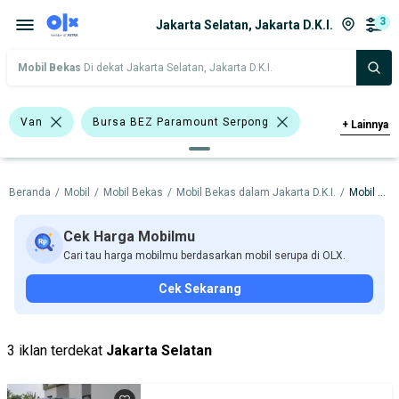
3
Jakarta Selatan, Jakarta D.K.I.
Mobil Bekas
Di dekat Jakarta Selatan, Jakarta D.K.I.
Van
Bursa BEZ Paramount Serpong
+
Lainnya
Nissan
Beranda
/
Mobil
/
Mobil Bekas
/
Mobil Bekas dalam Jakarta D.K.I.
/
Mobil Bekas dalam Jakarta Selatan
Harga
Merek Dan Model
Tahun
Tipe Bodi
Tipe Membership
Cek Harga Mobilmu
Cari tau harga mobilmu berdasarkan mobil serupa di OLX.
Cek Sekarang
3 iklan terdekat
Jakarta Selatan