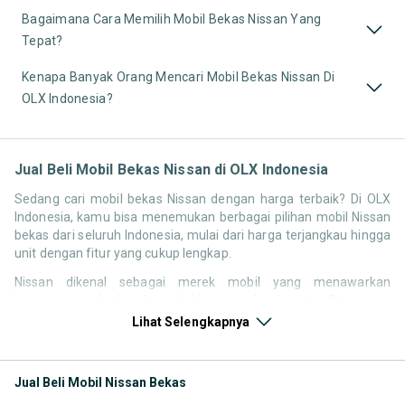
Bagaimana Cara Memilih Mobil Bekas Nissan Yang
Tepat?
Kenapa Banyak Orang Mencari Mobil Bekas Nissan Di
OLX Indonesia?
Jual Beli Mobil Bekas Nissan di OLX Indonesia
Sedang cari mobil bekas Nissan dengan harga terbaik? Di OLX
Indonesia, kamu bisa menemukan berbagai pilihan mobil Nissan
bekas dari seluruh Indonesia, mulai dari harga terjangkau hingga
unit dengan fitur yang cukup lengkap.
Nissan dikenal sebagai merek mobil yang menawarkan
kenyamanan berkendara, kabin yang lega, serta fitur yang
kompetitif di kelasnya. Hal ini membuat pencarian seperti mobil
Lihat Selengkapnya
bekas Nissan, harga Nissan bekas, atau Nissan second terbaik
tetap memiliki peminat di Indonesia.
Jual Beli Mobil Nissan Bekas
Melalui halaman ini, kamu bisa langsung membandingkan
berbagai listing mobil bekas Nissan berdasarkan harga, tahun,