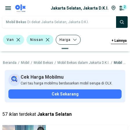
2
Jakarta Selatan, Jakarta D.K.I.
Mobil Bekas
Di dekat Jakarta Selatan, Jakarta D.K.I.
Van
Nissan
Harga
+
Lainnya
Merek Dan Model
Tahun
Beranda
/
Mobil
/
Mobil Bekas
/
Mobil Bekas dalam Jakarta D.K.I.
/
Mobil Bekas dalam Jakarta Selatan
Tipe Bodi
Tipe Membership
Cek Harga Mobilmu
Cari tau harga mobilmu berdasarkan mobil serupa di OLX.
Cek Sekarang
57 iklan terdekat
Jakarta Selatan