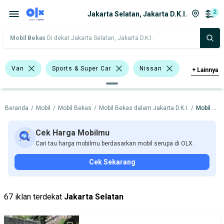
2
Jakarta Selatan, Jakarta D.K.I.
Mobil Bekas
Di dekat Jakarta Selatan, Jakarta D.K.I.
Van
Sports & Super Car
Nissan
+
Lainnya
Harga
Merek Dan Model
Tahun
Beranda
/
Mobil
/
Mobil Bekas
/
Mobil Bekas dalam Jakarta D.K.I.
/
Mobil Bekas dalam Jakarta Selatan
Tipe Bodi
Tipe Membership
Cek Harga Mobilmu
Cari tau harga mobilmu berdasarkan mobil serupa di OLX.
Cek Sekarang
67 iklan terdekat
Jakarta Selatan