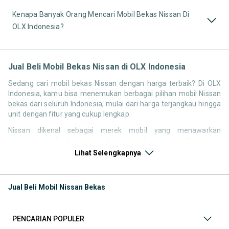
Kenapa Banyak Orang Mencari Mobil Bekas Nissan Di
OLX Indonesia?
Jual Beli Mobil Bekas Nissan di OLX Indonesia
Sedang cari mobil bekas Nissan dengan harga terbaik? Di OLX
Indonesia, kamu bisa menemukan berbagai pilihan mobil Nissan
bekas dari seluruh Indonesia, mulai dari harga terjangkau hingga
unit dengan fitur yang cukup lengkap.
Nissan dikenal sebagai merek mobil yang menawarkan
kenyamanan berkendara, kabin yang lega, serta fitur yang
kompetitif di kelasnya. Hal ini membuat pencarian seperti mobil
Lihat Selengkapnya
bekas Nissan, harga Nissan bekas, atau Nissan second terbaik
tetap memiliki peminat di Indonesia.
Jual Beli Mobil Nissan Bekas
Melalui halaman ini, kamu bisa langsung membandingkan
berbagai listing mobil bekas Nissan berdasarkan harga, tahun,
lokasi, hingga tipe kendaraan tanpa perlu berpindah platform.
PENCARIAN POPULER