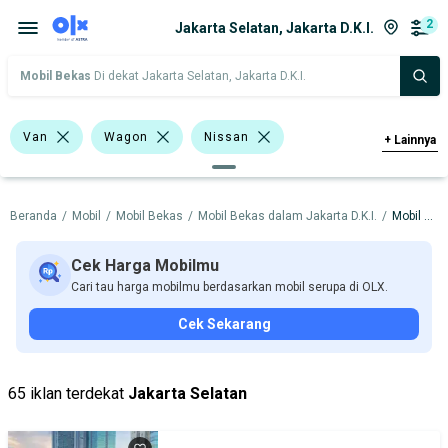
2
Jakarta Selatan, Jakarta D.K.I.
Mobil Bekas
Di dekat Jakarta Selatan, Jakarta D.K.I.
Van
Wagon
Nissan
+
Lainnya
Harga
Merek Dan Model
Tahun
Beranda
/
Mobil
/
Mobil Bekas
/
Mobil Bekas dalam Jakarta D.K.I.
/
Mobil Bekas dalam Jakarta Selatan
Tipe Bodi
Tipe Membership
Cek Harga Mobilmu
Cari tau harga mobilmu berdasarkan mobil serupa di OLX.
Cek Sekarang
65 iklan terdekat
Jakarta Selatan